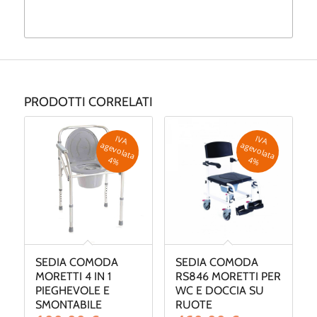
PRODOTTI CORRELATI
IV
A
g
e
v
o
la
ta
IV
A
g
e
v
o
la
ta
a
a
4
%
4
%
SEDIA COMODA
SEDIA COMODA
MORETTI 4 IN 1
RS846 MORETTI PER
PIEGHEVOLE E
WC E DOCCIA SU
SMONTABILE
RUOTE