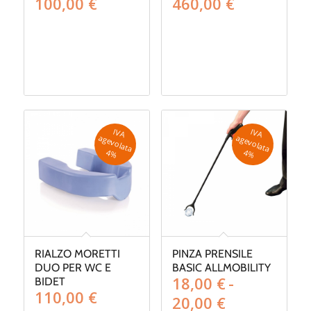
100,00
€
460,00
€
IV
A
g
e
v
o
la
ta
IV
A
g
e
v
o
la
ta
a
a
4
%
4
%
RIALZO MORETTI
PINZA PRENSILE
DUO PER WC E
BASIC ALLMOBILITY
18,00
€
-
BIDET
110,00
€
Fascia
20,00
€