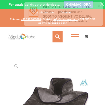
Per qualsiasi dubbio o richiesta
CHIAMACI ORA
Il mio account
Carrello
Chiama:
+39 331 6689828
- Scrivici:
info@mediareha.it
- SPEDIZIONE
GRATUITA SOPRA I 50€