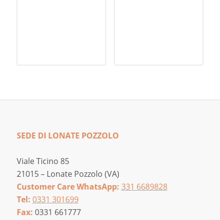
di
prezzo:
da
18,00 €
a
20,00 €
SEDE DI LONATE POZZOLO
Viale Ticino 85
21015 – Lonate Pozzolo (VA)
Customer Care WhatsApp:
331 6689828
Tel:
0331 301699
Fax:
0331 661777