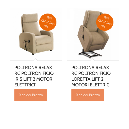
IV
A
g
e
v
o
la
ta
IV
A
g
e
v
o
la
ta
a
a
4
%
4
%
POLTRONA RELAX
POLTRONA RELAX
RC POLTRONIFICIO
RC POLTRONIFICIO
IRIS LIFT 2 MOTORI
LORETTA LIFT 2
ELETTRICI1
MOTORI ELETTRICI
Richiedi Prezzo
Richiedi Prezzo