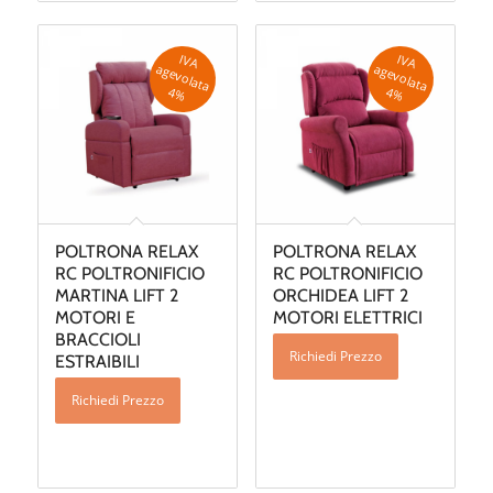
IV
A
g
e
v
o
la
ta
IV
A
g
e
v
o
la
ta
a
a
4
%
4
%
POLTRONA RELAX
POLTRONA RELAX
RC POLTRONIFICIO
RC POLTRONIFICIO
MARTINA LIFT 2
ORCHIDEA LIFT 2
MOTORI E
MOTORI ELETTRICI
BRACCIOLI
Richiedi Prezzo
ESTRAIBILI
Richiedi Prezzo