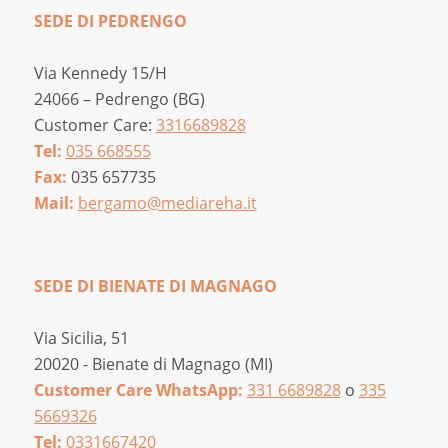
SEDE DI PEDRENGO
Via Kennedy 15/H
24066 – Pedrengo (BG)
Customer Care:
3316689828
Tel:
035 668555
Fax:
035 657735
Mail:
bergamo@mediareha.it
SEDE DI BIENATE DI MAGNAGO
Via Sicilia, 51
20020 - Bienate di Magnago (MI)
Customer Care WhatsApp:
331 6689828
o
335
5669326
Tel:
0331667420