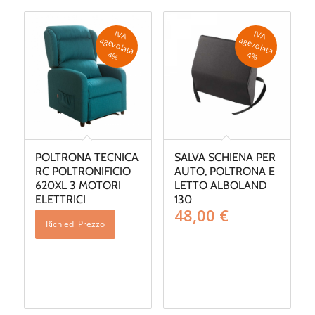
IV
A
g
e
v
o
la
ta
IV
A
g
e
v
o
la
ta
a
a
4
%
4
%
POLTRONA TECNICA
SALVA SCHIENA PER
RC POLTRONIFICIO
AUTO, POLTRONA E
620XL 3 MOTORI
LETTO ALBOLAND
ELETTRICI
130
48,00
€
Richiedi Prezzo