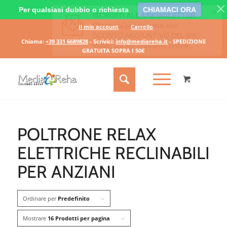
Per qualsiasi dubbio o richiesta
CHIAMACI ORA
Il mio account
Carrello
Chiama:
+39 331 6689828
- Scrivici:
info@mediareha.it
- SPEDIZIONE
GRATUITA SOPRA I 50€
POLTRONE RELAX
ELETTRICHE RECLINABILI
PER ANZIANI
Ordinare per
Predefinito
Mostrare
16 Prodotti per pagina