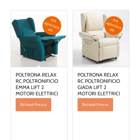
IV
A
g
e
v
o
la
ta
IV
A
g
e
v
o
la
ta
a
a
4
%
4
%
POLTRONA RELAX
POLTRONA RELAX
RC POLTRONIFICIO
RC POLTRONIFICIO
EMMA LIFT 2
GIADA LIFT 2
MOTORI ELETTRICI
MOTORI ELETTRICI
Richiedi Prezzo
Richiedi Prezzo