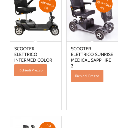
a
a
4
%
4
%
SCOOTER
SCOOTER
ELETTRICO
ELETTRICO SUNRISE
INTERMED COLOR
MEDICAL SAPPHIRE
2
Richiedi Prezzo
Richiedi Prezzo
IV
A
g
e
v
o
la
ta