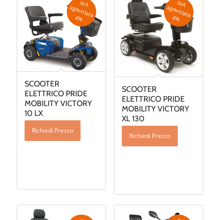
IV
A
g
e
v
o
la
ta
IV
A
g
e
v
o
la
ta
a
a
4
%
4
%
SCOOTER
SCOOTER
ELETTRICO PRIDE
ELETTRICO PRIDE
MOBILITY VICTORY
MOBILITY VICTORY
10 LX
XL 130
Richiedi Prezzo
Richiedi Prezzo