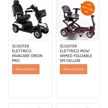
IV
A
g
e
v
o
la
ta
a
4
%
SCOOTER
SCOOTER
ELETTRICO
ELETTRICO MOVI
INVACARE ORION
WIMED FOLDABLE
PRO
S19 DELUXE
Richiedi Prezzo
Richiedi Prezzo