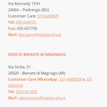
Via Kennedy 15/H
24066 – Pedrengo (BG)
Customer Care:
3316689828
Tel:
035 668555
Fax:
035 657735
Mail:
bergamo@mediareha.it
SEDE DI BIENATE DI MAGNAGO
Via Sicilia, 51
20020 - Bienate di Magnago (MI)
Customer Care WhatsApp:
331 6689828
o
335
5669326
Tel:
0331667420
Mail:
laboratorio@mediareha.it