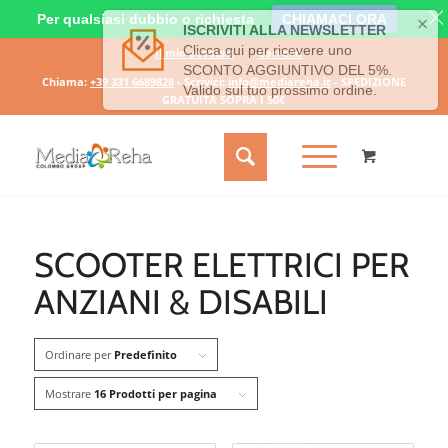
Per qualsiasi dubbio o richiesta
CHIAMACI ORA
Il mio account
Carrello
Chiama:
+39 331 6689828
- Scrivici:
info@mediareha.it
- SPEDIZIONE
GRATUITA SOPRA I 50€
SCOOTER ELETTRICI PER
ANZIANI & DISABILI
Ordinare per
Predefinito
Mostrare
16 Prodotti per pagina