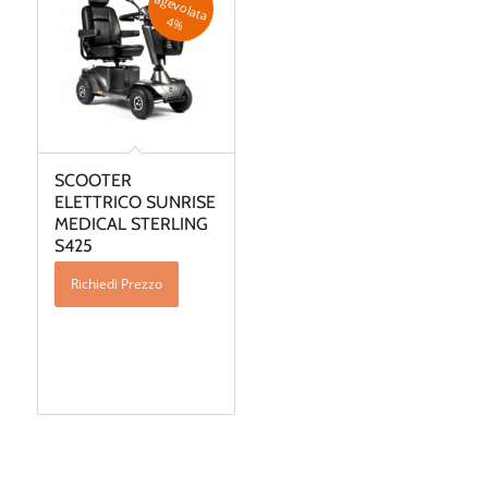
a
4
%
SCOOTER
ELETTRICO SUNRISE
MEDICAL STERLING
S425
Richiedi Prezzo