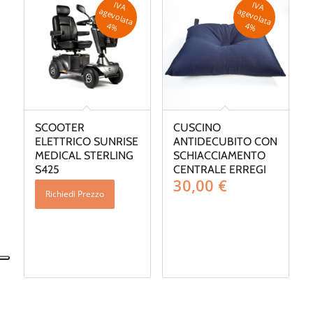
50,00 €
IV
A
g
e
v
o
la
ta
IV
A
g
e
v
o
la
ta
a
a
4
%
4
%
SCOOTER
CUSCINO
ELETTRICO SUNRISE
ANTIDECUBITO CON
MEDICAL STERLING
SCHIACCIAMENTO
S425
CENTRALE ERREGI
30,00
€
Richiedi Prezzo