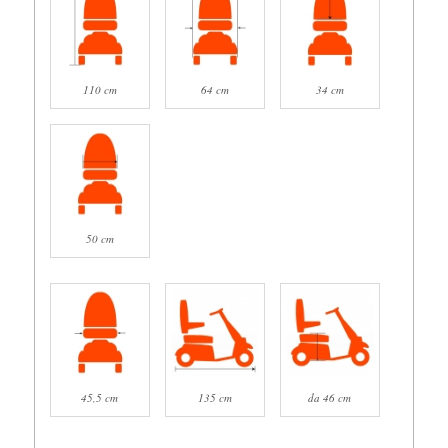
110 cm
64 cm
34 cm
50 cm
45,5 cm
135 cm
da 46 cm