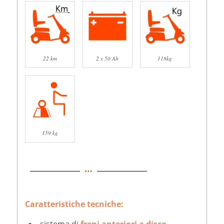
22 km
2 x 50 Ah
118kg
159 kg
Caratteristiche tecniche:
sistema di
freni anteriori a disco