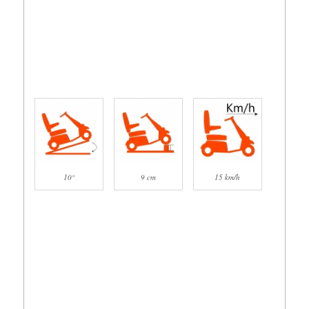
10°
9 cm
15 km/h