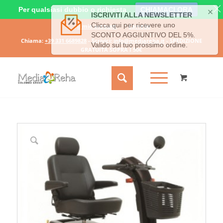
Per qualsiasi dubbio o richiesta
CHIAMACI ORA
Il mio account
Carrello
Chiama:
+39 331 6689828
- Scrivici:
info@mediareha.it
- SPEDIZIONE
GRATUITA SOPRA I 50€