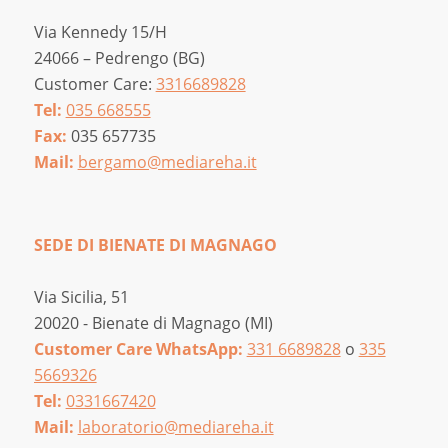
Via Kennedy 15/H
24066 – Pedrengo (BG)
Customer Care:
3316689828
Tel:
035 668555
Fax:
035 657735
Mail:
bergamo@mediareha.it
SEDE DI BIENATE DI MAGNAGO
Via Sicilia, 51
20020 - Bienate di Magnago (MI)
Customer Care WhatsApp:
331 6689828
o
335
5669326
Tel:
0331667420
Mail:
laboratorio@mediareha.it