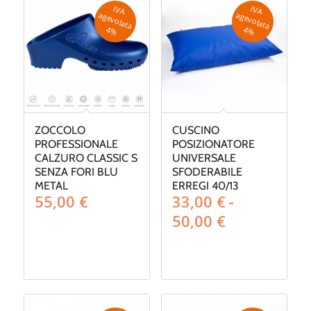
IV
A
g
e
v
o
la
ta
IV
A
g
e
v
o
la
ta
a
a
4
%
4
%
ZOCCOLO
CUSCINO
PROFESSIONALE
POSIZIONATORE
CALZURO CLASSIC S
UNIVERSALE
SENZA FORI BLU
SFODERABILE
METAL
ERREGI 40/13
55,00
€
33,00
€
-
Fascia
50,00
€
di
prezzo:
da
33,00 €
a