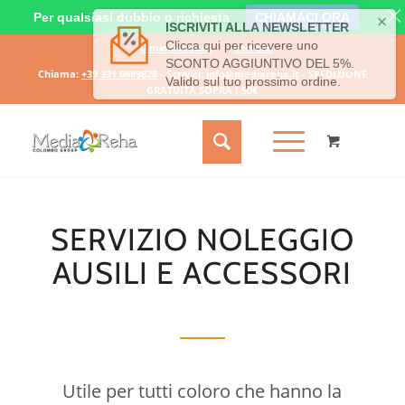
Per qualsiasi dubbio o richiesta
CHIAMACI ORA
Il mio account
Carrello
Chiama:
+39 331 6689828
- Scrivici:
info@mediareha.it
- SPEDIZIONE
GRATUITA SOPRA I 50€
SERVIZIO NOLEGGIO
AUSILI E ACCESSORI
Utile per tutti coloro che hanno la