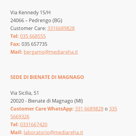
Via Kennedy 15/H
24066 – Pedrengo (BG)
Customer Care:
3316689828
Tel:
035 668555
Fax:
035 657735
Mail:
bergamo@mediareha.it
SEDE DI BIENATE DI MAGNAGO
Via Sicilia, 51
20020 - Bienate di Magnago (MI)
Customer Care WhatsApp:
331 6689828
o
335
5669326
Tel:
0331667420
Mail:
laboratorio@mediareha.it