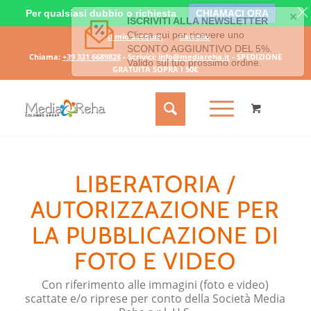
Per qualsiasi dubbio o richiesta
CHIAMACI ORA
Il mio account
Carrello
Chiama:
+39 331 6689828
- Scrivici:
info@mediareha.it
- SPEDIZIONE
GRATUITA SOPRA I 50€
LIBERATORIA /
AUTORIZZAZIONE PER
LA PUBBLICAZIONE DI
FOTO E VIDEO
Con riferimento alle immagini (foto e video)
scattate e/o riprese per conto della Società Media