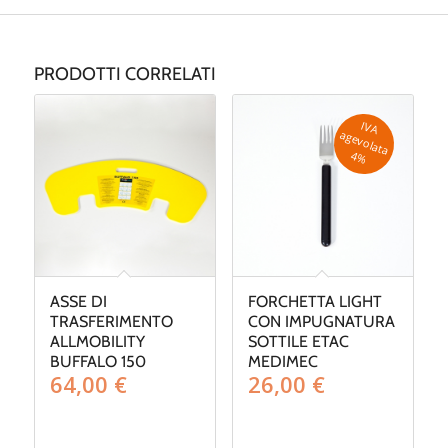
PRODOTTI CORRELATI
IV
A
g
e
v
o
la
ta
a
4
%
ASSE DI
FORCHETTA LIGHT
TRASFERIMENTO
CON IMPUGNATURA
ALLMOBILITY
SOTTILE ETAC
BUFFALO 150
MEDIMEC
64,00
€
26,00
€