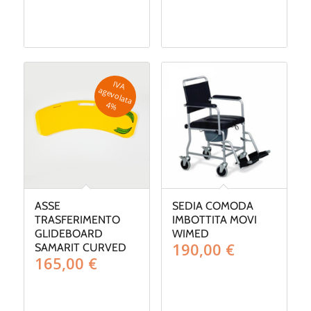
IV
A
g
e
v
o
la
ta
a
4
%
ASSE
SEDIA COMODA
TRASFERIMENTO
IMBOTTITA MOVI
GLIDEBOARD
WIMED
190,00
€
SAMARIT CURVED
165,00
€