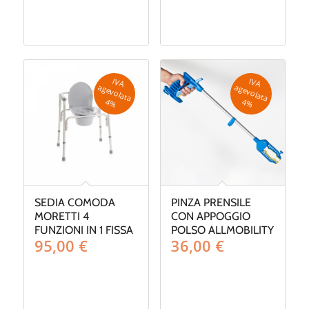
IV
A
g
e
v
o
la
ta
IV
A
g
e
v
o
la
ta
a
a
4
%
4
%
SEDIA COMODA
PINZA PRENSILE
MORETTI 4
CON APPOGGIO
FUNZIONI IN 1 FISSA
POLSO ALLMOBILITY
95,00
€
36,00
€