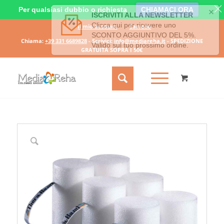
Per qualsiasi dubbio o richiesta
CHIAMACI ORA
Il mio account
Carrello
Chiama:
+39 331 6689828
- Scrivici:
info@mediareha.it
- SPEDIZIONE
GRATUITA SOPRA I 50€