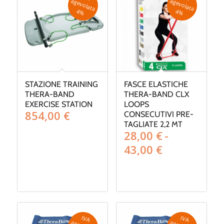
a
a
4
%
4
%
STAZIONE TRAINING
FASCE ELASTICHE
THERA-BAND
THERA-BAND CLX
EXERCISE STATION
LOOPS
854,00
€
CONSECUTIVI PRE-
TAGLIATE 2,2 MT
28,00
€
-
Fascia
43,00
€
di
prezzo:
da
28,00 €
a
43,00 €
IV
A
g
e
v
o
la
ta
IV
A
g
e
v
o
la
ta