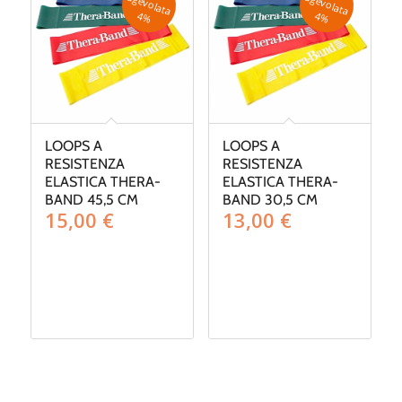
a
a
4
%
4
%
LOOPS A
LOOPS A
RESISTENZA
RESISTENZA
ELASTICA THERA-
ELASTICA THERA-
BAND 45,5 CM
BAND 30,5 CM
15,00
€
13,00
€