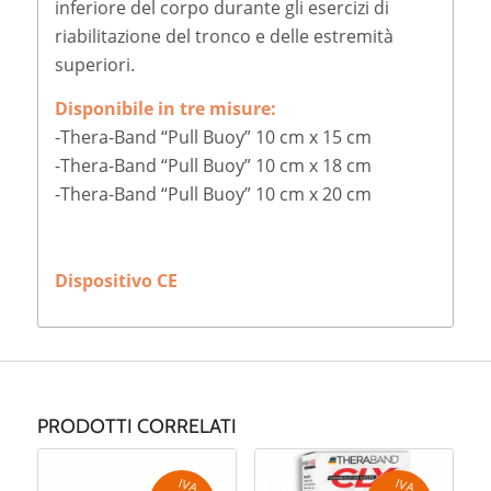
inferiore del corpo durante gli esercizi di
riabilitazione del tronco e delle estremità
superiori.
Disponibile in tre misure:
-Thera-Band “Pull Buoy” 10 cm x 15 cm
-Thera-Band “Pull Buoy” 10 cm x 18 cm
-Thera-Band “Pull Buoy” 10 cm x 20 cm
Dispositivo CE
PRODOTTI CORRELATI
IV
A
g
e
v
o
la
ta
IV
A
g
e
v
o
la
ta