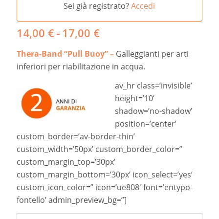
Sei già registrato?
Accedi
Fascia
14,00
€
-
17,00
€
di
Thera-Band “Pull Buoy” –
Galleggianti per arti
prezzo:
da
inferiori per riabilitazione in acqua.
14,00 €
av_hr class=’invisible’
a
height=’10’
17,00 €
shadow=’no-shadow’
position=’center’
custom_border=’av-border-thin’
custom_width=’50px’ custom_border_color=”
custom_margin_top=’30px’
custom_margin_bottom=’30px’ icon_select=’yes’
custom_icon_color=” icon=’ue808′ font=’entypo-
fontello’ admin_preview_bg=”]