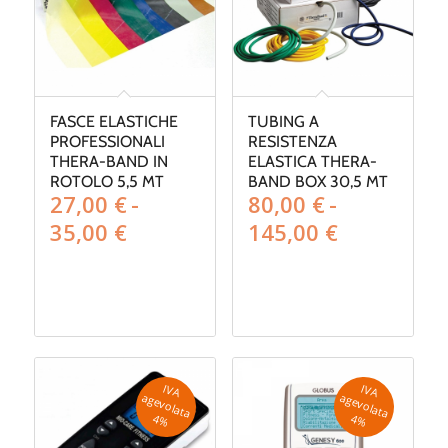
FASCE ELASTICHE
TUBING A
PROFESSIONALI
RESISTENZA
THERA-BAND IN
ELASTICA THERA-
ROTOLO 5,5 MT
BAND BOX 30,5 MT
27,00
€
-
80,00
€
-
Fascia
Fascia
35,00
€
145,00
€
di
di
prezzo:
prezzo:
da
da
27,00 €
80,00 €
a
a
35,00 €
145,00 €
IV
A
g
e
v
o
la
ta
IV
A
g
e
v
o
la
ta
a
a
4
%
4
%