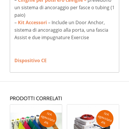
–
Cinghie per polsi e/o caviglie –
prevedono
un sistema di ancoraggio per fasce o tubing (1
paio)
–
Kit Accessori
– Include un Door Anchor,
sistema di ancoraggio alla porta, una fascia
Assist e due impugnature Exercise
Dispositivo CE
PRODOTTI CORRELATI
IV
A
g
e
v
o
la
ta
IV
A
g
e
v
o
la
ta
a
a
4
%
4
%