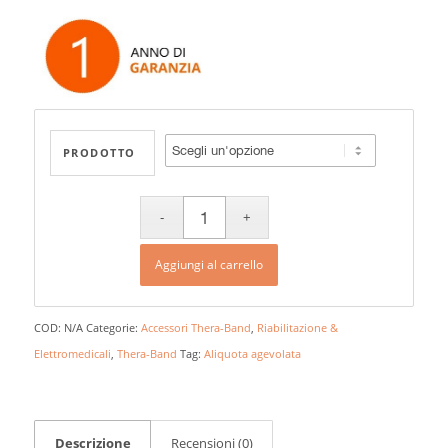
a
39,00 €
PRODOTTO
Aggiungi al carrello
COD:
N/A
Categorie:
Accessori Thera-Band
,
Riabilitazione &
Elettromedicali
,
Thera-Band
Tag:
Aliquota agevolata
Descrizione
Recensioni (0)