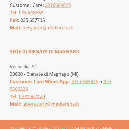
Customer Care:
3316689828
Tel:
035 668555
Fax:
035 657735
Mail:
bergamo@mediareha.it
SEDE DI BIENATE DI MAGNAGO
Via Sicilia, 51
20020 - Bienate di Magnago (MI)
Customer Care WhatsApp:
331 6689828
o
335
5669326
Tel:
0331667420
Mail:
laboratorio@mediareha.it
© Copyright 2022 - Media Reha Srl - Partita IVA 02410200121 -
[Modalità