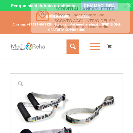
Per qualsiasi dubbio o richiesta
CHIAMACI ORA
Il mio account
Carrello
Chiama:
+39 331 6689828
- Scrivici:
info@mediareha.it
- SPEDIZIONE
GRATUITA SOPRA I 50€