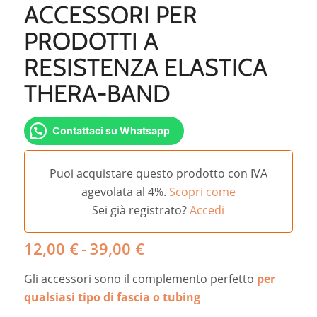
ACCESSORI PER
PRODOTTI A
RESISTENZA ELASTICA
THERA-BAND
Contattaci su Whatsapp
Puoi acquistare questo prodotto con IVA
agevolata al 4%.
Scopri come
Sei già registrato?
Accedi
Fascia
12,00
€
-
39,00
€
di
Gli accessori sono il complemento perfetto
per
prezzo:
da
qualsiasi tipo di fascia o tubing
12,00 €