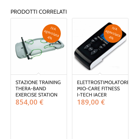
PRODOTTI CORRELATI
IV
A
g
e
v
o
la
ta
IV
A
g
e
v
o
la
ta
a
a
4
%
4
%
STAZIONE TRAINING
ELETTROSTIMOLATORE
THERA-BAND
MIO-CARE FITNESS
EXERCISE STATION
I-TECH IACER
854,00
€
189,00
€