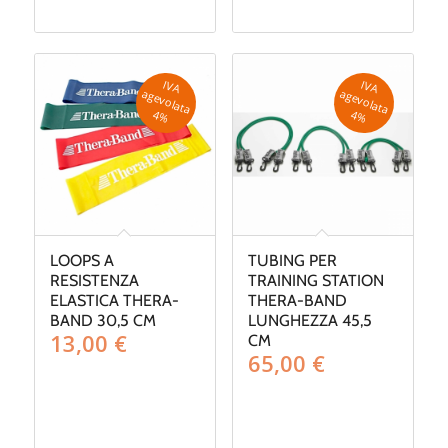
IV
A
g
e
v
o
la
ta
IV
A
g
e
v
o
la
ta
a
a
4
%
4
%
LOOPS A
TUBING PER
RESISTENZA
TRAINING STATION
ELASTICA THERA-
THERA-BAND
BAND 30,5 CM
LUNGHEZZA 45,5
13,00
€
CM
65,00
€