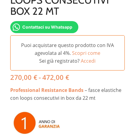
BOX 22 MT
Contattaci su Whatsapp
Puoi acquistare questo prodotto con IVA
agevolata al 4%.
Scopri come
Sei già registrato?
Accedi
Fascia
270,00
€
-
472,00
€
di
Professional Resistance Bands
– fasce elastiche
prezzo:
da
con loops consecutivi in box da 22 mt
270,00 €
a
472,00 €