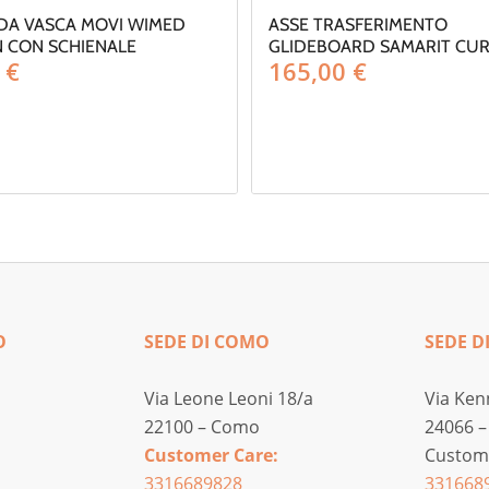
 DA VASCA MOVI WIMED
ASSE TRASFERIMENTO
 CON SCHIENALE
GLIDEBOARD SAMARIT CU
0
€
165,00
€
O
SEDE DI COMO
SEDE D
Via Leone Leoni 18/a
Via Ken
22100 – Como
24066 –
Customer Care:
Custome
3316689828
331668