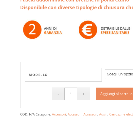
prezzo:
da
Disponibile con diverse tipologie di chiusura 
40,00 €
a
50,00 €
MODELLO
Aggiungi al carrello
COD:
N/A
Categorie:
Accessori
,
Accessori
,
Accessori
,
Ausili
,
Carrozzine elet