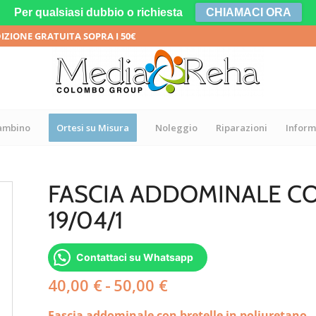
Per qualsiasi dubbio o richiesta
CHIAMACI ORA
DIZIONE GRATUITA SOPRA I 50€
bambino
Ortesi su Misura
Noleggio
Riparazioni
Inform
FASCIA ADDOMINALE CO
19/04/1
Contattaci su Whatsapp
Fascia
40,00
€
-
50,00
€
di
Fascia addominale con bretelle in poliuretano