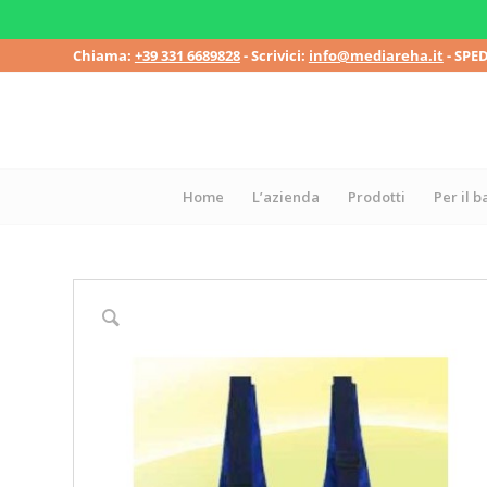
Chiama:
+39 331 6689828
- Scrivici:
info@mediareha.it
- SPE
Home
L’azienda
Prodotti
Per il 