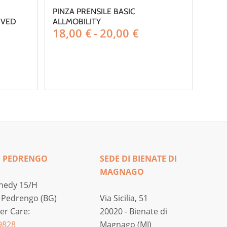
PINZA PRENSILE BASIC
RVED
ALLMOBILITY
Fascia
18,00
€
-
20,00
€
di
prezzo:
da
18,00 €
a
20,00 €
I PEDRENGO
SEDE DI BIENATE DI
MAGNAGO
nedy 15/H
 Pedrengo (BG)
Via Sicilia, 51
r Care:
20020 - Bienate di
9828
Magnago (MI)