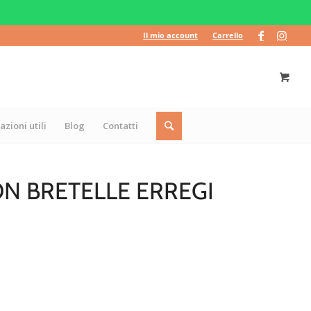
Il mio account
Carrello
azioni utili
Blog
Contatti
N BRETELLE ERREGI