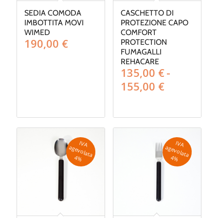
SEDIA COMODA
CASCHETTO DI
IMBOTTITA MOVI
PROTEZIONE CAPO
WIMED
COMFORT
190,00
€
PROTECTION
FUMAGALLI
REHACARE
135,00
€
-
Fascia
155,00
€
di
prezzo:
da
135,00 €
a
IV
A
g
e
v
o
la
ta
IV
A
g
e
v
o
la
ta
a
a
155,00 €
4
%
4
%