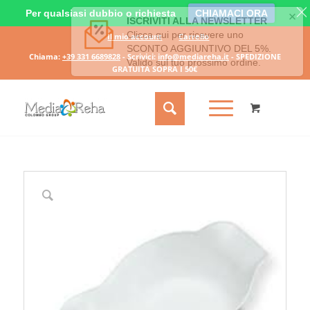
Per qualsiasi dubbio o richiesta
CHIAMACI ORA
Il mio account
Carrello
Chiama:
+39 331 6689828
- Scrivici:
info@mediareha.it
- SPEDIZIONE
GRATUITA SOPRA I 50€