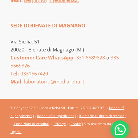
Mail:
bergamo@mediareha.it
SEDE DI BIENATE DI MAGNAGO
Via Sicilia, 51
20020 - Bienate di Magnago (MI)
Customer Care WhatsApp:
331 6689828
o
335
5669326
Tel:
0331667420
Mail:
laboratorio@mediareha.it
© Copyright 2022 - Media Reha Srl - Partita IVA 02410200121 -
[Modalità
di pagamento]
-
[Modalità di spedizione]
-
[Garanzie e Diritto di recesso]
-
[Condizioni di vendita]
-
[Privacy]
-
[Cookie]
Sito realizzato da
Frutti
Digitali