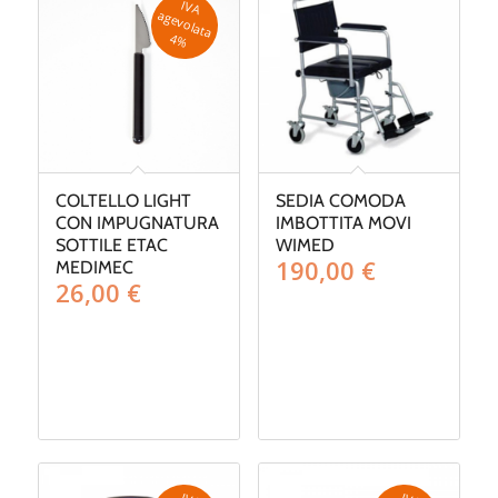
IV
A
g
e
v
o
la
ta
a
4
%
COLTELLO LIGHT
SEDIA COMODA
CON IMPUGNATURA
IMBOTTITA MOVI
SOTTILE ETAC
WIMED
190,00
€
MEDIMEC
26,00
€