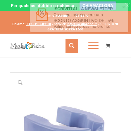
Per qualsiasi dubbio o richiesta
CHIAMACI ORA
Il mio account
Carrello
Chiama:
+39 331 6689828
- Scrivici:
info@mediareha.it
- SPEDIZIONE
GRATUITA SOPRA I 50€