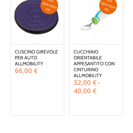
IV
A
g
e
v
o
la
ta
IV
A
g
e
v
o
la
ta
a
a
4
%
4
%
CUSCINO GIREVOLE
CUCCHIAIO
PER AUTO
ORIENTABILE
ALLMOBILITY
APPESANTITO CON
66,00
€
CINTURINO
ALLMOBILITY
32,00
€
-
Fascia
40,00
€
di
prezzo:
da
32,00 €
a