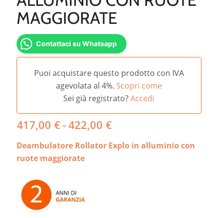
MAGGIORATE
Contattaci su Whatsapp
Puoi acquistare questo prodotto con IVA
agevolata al 4%.
Scopri come
Sei già registrato?
Accedi
Fascia
417,00
€
-
422,00
€
di
Deambulatore Rollator Explo in alluminio con
prezzo:
da
ruote maggiorate
417,00 €
a
422,00 €