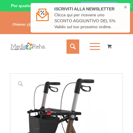
Per qualsiasi dubbio o richiesta
CHIAMACI ORA
Il mio account
Carrello
Chiama:
+39 331 6689828
- Scrivici:
info@mediareha.it
- SPEDIZIONE
GRATUITA SOPRA I 50€