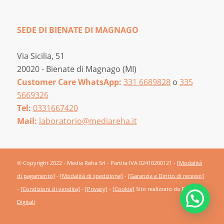
SEDE DI BIENATE DI MAGNAGO
Via Sicilia, 51
20020 - Bienate di Magnago (MI)
Customer Care WhatsApp:
331 6689828
o
335
5669326
Tel:
0331667420
Mail:
laboratorio@mediareha.it
© Copyright 2022 - Media Reha Srl - Partita IVA 02410200121 -
[Modalità
di pagamento]
-
[Modalità di spedizione]
-
[Garanzie e Diritto di recesso]
-
[Condizioni di vendita]
-
[Privacy]
-
[Cookie]
Sito realizzato da
Frutti
Digitali