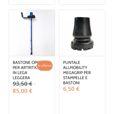
BASTONE OPO
PUNTALE
In offerta!
PER ARTRITICI
ALLMOBILITY
IN LEGA
MEGAGRIP PER
LEGGERA
STAMPELLE E
Il
93,50
€
BASTONI
6,50
€
prezzo
Il
85,00
€
originale
prezzo
era:
attuale
93,50 €.
è: