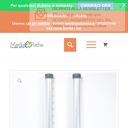
Per qualsiasi dubbio o richiesta
CHIAMACI ORA
Il mio account
Carrello
Chiama:
+39 331 6689828
- Scrivici:
info@mediareha.it
- SPEDIZIONE
GRATUITA SOPRA I 50€