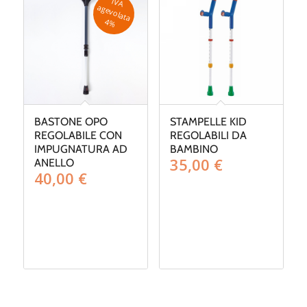
IV
A
g
e
v
o
la
ta
a
4
%
BASTONE OPO
STAMPELLE KID
REGOLABILE CON
REGOLABILI DA
IMPUGNATURA AD
BAMBINO
35,00
€
ANELLO
40,00
€