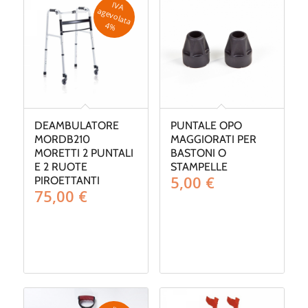
IV
A
g
e
v
o
la
ta
a
4
%
DEAMBULATORE
PUNTALE OPO
MORDB210
MAGGIORATI PER
MORETTI 2 PUNTALI
BASTONI O
E 2 RUOTE
STAMPELLE
5,00
€
PIROETTANTI
75,00
€