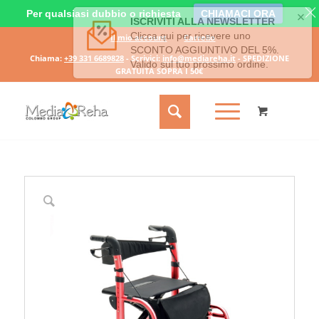
Per qualsiasi dubbio o richiesta
CHIAMACI ORA
Il mio account
Carrello
Chiama:
+39 331 6689828
- Scrivici:
info@mediareha.it
- SPEDIZIONE
GRATUITA SOPRA I 50€