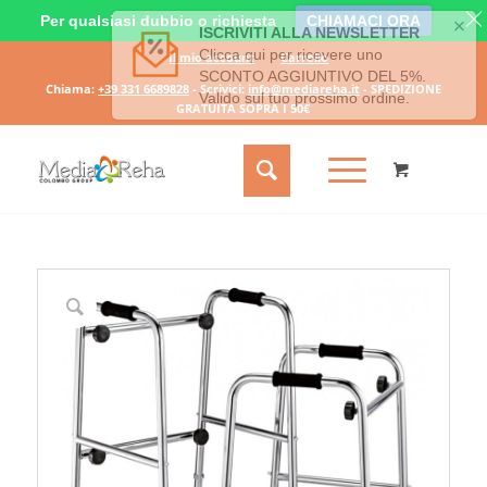
Per qualsiasi dubbio o richiesta
CHIAMACI ORA
Il mio account
Carrello
Chiama:
+39 331 6689828
- Scrivici:
info@mediareha.it
- SPEDIZIONE
GRATUITA SOPRA I 50€