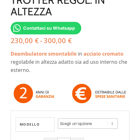
ALTEZZA
Contattaci su Whatsapp
Fascia
230,00
€
-
300,00
€
di
Deambulatore smontabile
in
acciaio cromato
prezzo:
da
regolabile in altezza adatto sia ad uso interno che
230,00 €
esterno.
a
300,00 €
MODELLO