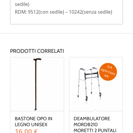
sedile)
RDM: 9512(con sedile) – 10242(senza sedile)
PRODOTTI CORRELATI
IV
A
g
e
v
o
la
ta
a
4
%
BASTONE OPO IN
DEAMBULATORE
LEGNO UNISEX
MORDB210
16,00
€
MORETTI 2 PUNTALI