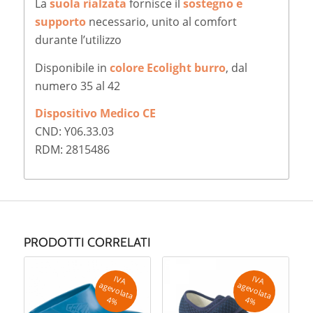
La
suola rialzata
fornisce il
sostegno e
supporto
necessario, unito al comfort
durante l’utilizzo
Disponibile in
colore Ecolight burro
, dal
numero 35 al 42
Dispositivo Medico CE
CND: Y06.33.03
RDM: 2815486
PRODOTTI CORRELATI
IV
A
g
e
v
o
la
ta
IV
A
g
e
v
o
la
ta
a
a
4
%
4
%