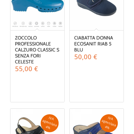
ZOCCOLO
CIABATTA DONNA
PROFESSIONALE
ECOSANIT RIAB 5
CALZURO CLASSIC S
BLU
50,00
€
SENZA FORI
CELESTE
55,00
€
IV
A
g
e
v
o
la
ta
IV
A
g
e
v
o
la
ta
a
a
4
%
4
%