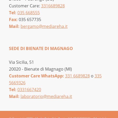
Customer Care:
3316689828
Tel:
035 668555
Fax:
035 657735
Mail:
bergamo@mediareha.it
SEDE DI BIENATE DI MAGNAGO
Via Sicilia, 51
20020 - Bienate di Magnago (MI)
Customer Care WhatsApp:
331 6689828
o
335
5669326
Tel:
0331667420
Mail:
laboratorio@mediareha.it