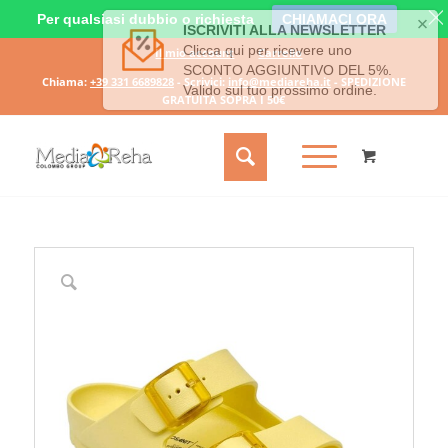
Per qualsiasi dubbio o richiesta
CHIAMACI ORA
Il mio account
Carrello
Chiama:
+39 331 6689828
- Scrivici:
info@mediareha.it
- SPEDIZIONE
GRATUITA SOPRA I 50€