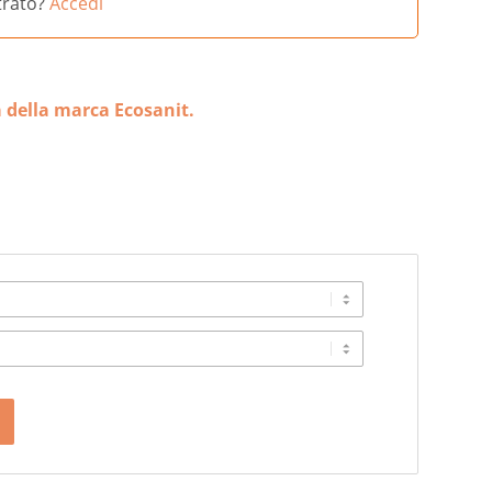
strato?
Accedi
 della marca Ecosanit.