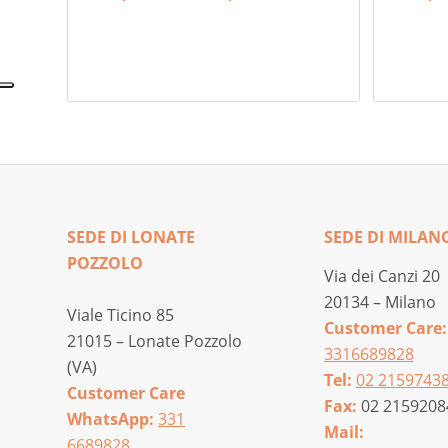
di
prezzo:
da
130,00 €
a
150,00 €
SEDE DI LONATE
SEDE DI MILAN
POZZOLO
Via dei Canzi 20
20134 – Milano
Viale Ticino 85
Customer Care:
21015 – Lonate Pozzolo
3316689828
(VA)
Tel:
02 2159743
Customer Care
Fax:
02 2159208
WhatsApp:
331
Mail:
6689828