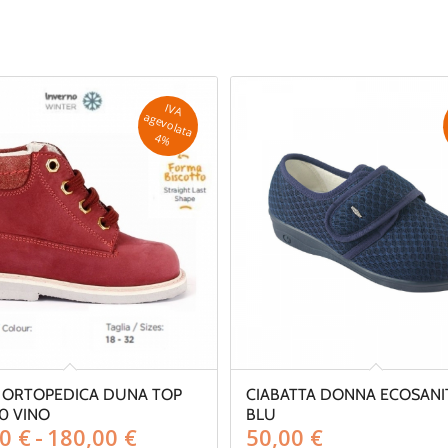
IV
A
g
e
v
o
la
ta
a
4
%
 ORTOPEDICA DUNA TOP
CIABATTA DONNA ECOSANIT
0 VINO
BLU
Fascia
00
€
-
180,00
€
50,00
€