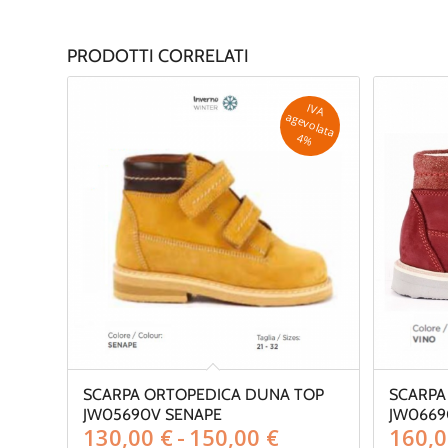
PRODOTTI CORRELATI
IV
A
g
e
v
o
la
ta
a
4
%
SCARPA ORTOPEDICA DUNA TOP
SCARPA
JW05690V SENAPE
JW0669
Fascia
130,00
€
-
150,00
€
160,