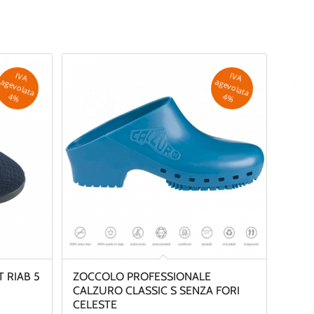
IV
A
g
e
v
o
la
ta
IV
A
g
e
v
o
la
ta
a
a
4
%
4
%
 RIAB 5
ZOCCOLO PROFESSIONALE
CALZURO CLASSIC S SENZA FORI
CELESTE