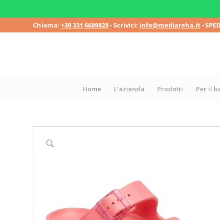
Chiama:
+39 331 6689828
- Scrivici:
info@mediareha.it
- SPE
Home
L’azienda
Prodotti
Per il 