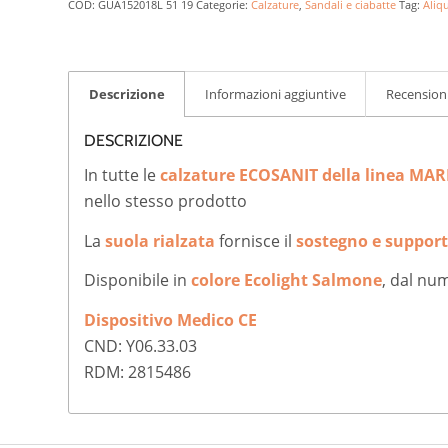
COD:
GUA152018L 51 19
Categorie:
Calzature
,
Sandali e ciabatte
Tag:
Aliq
Descrizione
Informazioni aggiuntive
Recensioni
DESCRIZIONE
In tutte le
calzature ECOSANIT della linea MA
nello stesso prodotto
La
suola rialzata
fornisce il
sostegno e suppor
Disponibile in
colore Ecolight Salmone
, dal nu
Dispositivo Medico CE
CND: Y06.33.03
RDM: 2815486