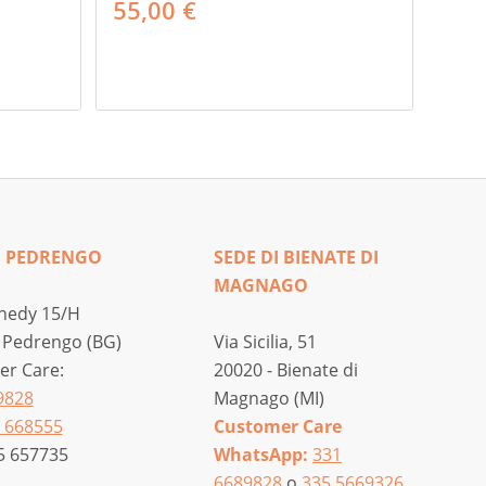
55,00
€
I PEDRENGO
SEDE DI BIENATE DI
MAGNAGO
nedy 15/H
 Pedrengo (BG)
Via Sicilia, 51
r Care:
20020 - Bienate di
9828
Magnago (MI)
 668555
Customer Care
5 657735
WhatsApp:
331
6689828
o
335 5669326