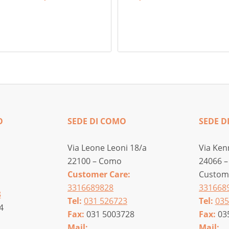
di
prezzo:
da
160,00 €
a
180,00 €
O
SEDE DI COMO
SEDE D
Via Leone Leoni 18/a
Via Ken
22100 – Como
24066 –
Customer Care:
Custome
3316689828
331668
8
Tel:
031 526723
Tel:
035
4
Fax:
031 5003728
Fax:
03
Mail:
Mail: