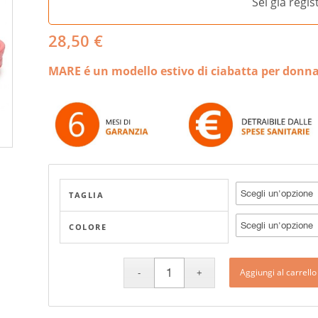
Sei già regi
28,50
€
MARE é un modello estivo di ciabatta per donna
TAGLIA
COLORE
Aggiungi al carrello