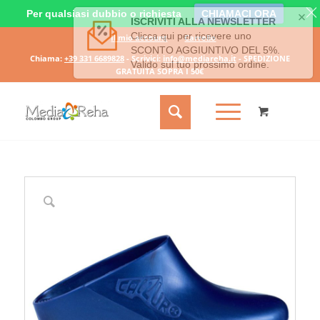
Per qualsiasi dubbio o richiesta
CHIAMACI ORA
Il mio account
Carrello
Chiama:
+39 331 6689828
- Scrivici:
info@mediareha.it
- SPEDIZIONE
GRATUITA SOPRA I 50€