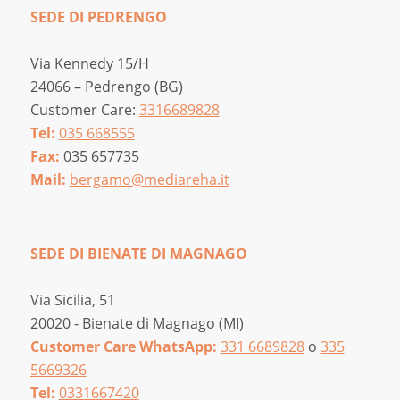
SEDE DI PEDRENGO
Via Kennedy 15/H
24066 – Pedrengo (BG)
Customer Care:
3316689828
Tel:
035 668555
Fax:
035 657735
Mail:
bergamo@mediareha.it
SEDE DI BIENATE DI MAGNAGO
Via Sicilia, 51
20020 - Bienate di Magnago (MI)
Customer Care WhatsApp:
331 6689828
o
335
5669326
Tel:
0331667420