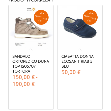
IV
A
g
e
v
o
la
ta
IV
A
g
e
v
o
la
ta
a
a
4
%
4
%
SANDALO
CIABATTA DONNA
ORTOPEDICO DUNA
ECOSANIT RIAB 5
TOP JS05707
BLU
50,00
€
TORTORA
150,00
€
-
Fascia
190,00
€
di
prezzo:
da
150,00 €