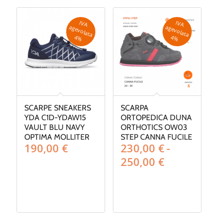
a
190,00 €
IV
A
g
e
v
o
la
ta
IV
A
g
e
v
o
la
ta
a
a
4
%
4
%
SCARPE SNEAKERS
SCARPA
YDA C1D-YDAW15
ORTOPEDICA DUNA
VAULT BLU NAVY
ORTHOTICS OW03
OPTIMA MOLLITER
STEP CANNA FUCILE
190,00
€
230,00
€
-
Fascia
250,00
€
di
prezzo:
da
230,00 €