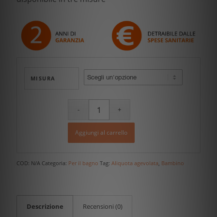
a
370,00 €
MISURA
Aggiungi al carrello
COD:
N/A
Categoria:
Per il bagno
Tag:
Aliquota agevolata
,
Bambino
Descrizione
Recensioni (0)