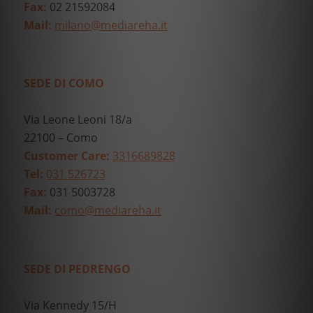
Fax:
02 21592084
Mail:
milano@mediareha.it
SEDE DI COMO
Via Leone Leoni 18/a
22100 – Como
Customer Care:
3316689828
Tel:
031 526723
Fax:
031 5003728
Mail:
como@mediareha.it
SEDE DI PEDRENGO
Via Kennedy 15/H