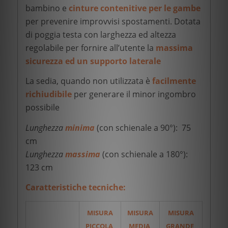
bambino e
cinture contenitive per le gambe
per prevenire improvvisi spostamenti. Dotata
di poggia testa con larghezza ed altezza
regolabile per fornire all’utente la
massima
sicurezza
ed un supporto laterale
La sedia, quando non utilizzata è
facilmente
richiudibile
per generare il minor ingombro
possibile
Lunghezza
minima
(con schienale a 90°): 75
cm
Lunghezza
massima
(con schienale a 180°):
123 cm
Caratteristiche tecniche:
MISURA
MISURA
MISURA
PICCOLA
MEDIA
GRANDE