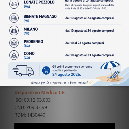
Inclinazione
0° – 22,2°
0° –
0° – 22,2°
schienale
– 45° –
22,2° –
– 45° –
67,5° –
45° –
67,5° –
90°
67,5° –
90°
90°
Peso ausilio
4 kg
4,5 kg
5 kg
Portata
30 kg
60 kg
80 kg
max
Dispositivo Medico CE:
ISO: 09.12.03.003
CND: Y09.33.99
RDM: 1430440