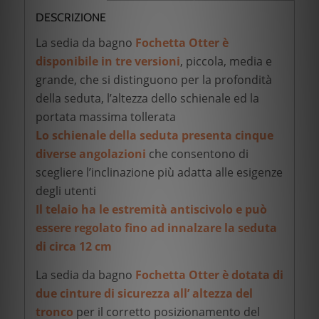
DESCRIZIONE
La sedia da bagno
Fochetta Otter è
disponibile in tre versioni
, piccola, media e
grande, che si distinguono per la profondità
della seduta, l’altezza dello schienale ed la
portata massima tollerata
Lo schienale della seduta presenta cinque
diverse angolazioni
che consentono di
scegliere l’inclinazione più adatta alle esigenze
degli utenti
Il telaio ha le estremità antiscivolo e può
essere regolato fino ad innalzare la seduta
di circa 12 cm
La sedia da bagno
Fochetta Otter è dotata di
due cinture di sicurezza all’ altezza del
tronco
per il corretto posizionamento del