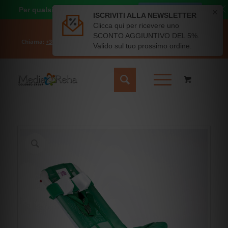
Per qualsiasi dubbio o richiesta
CHIAMACI ORA
Il mio account
Carrello
Chiama:
+39 331 6689828
- Scrivici:
info@mediareha.it
- SPEDIZIONE
GRATUITA SOPRA I 50€