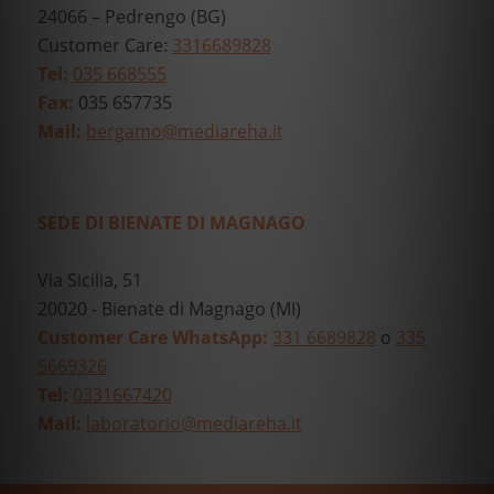
24066 – Pedrengo (BG)
Customer Care:
3316689828
Tel:
035 668555
Fax:
035 657735
Mail:
bergamo@mediareha.it
SEDE DI BIENATE DI MAGNAGO
Via Sicilia, 51
20020 - Bienate di Magnago (MI)
Customer Care WhatsApp:
331 6689828
o
335
5669326
Tel:
0331667420
Mail:
laboratorio@mediareha.it