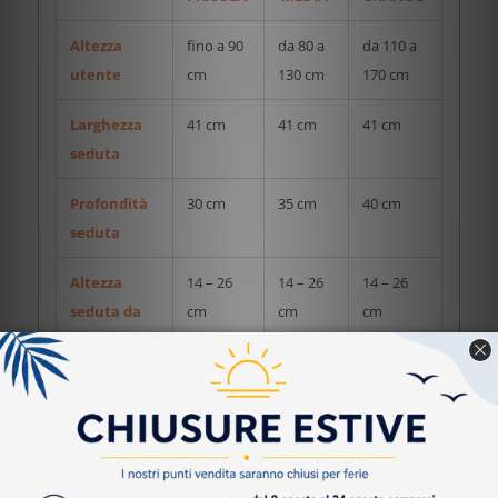
Altezza
fino a 90
da 80 a
da 110 a
utente
cm
130 cm
170 cm
Larghezza
41 cm
41 cm
41 cm
seduta
Profondità
30 cm
35 cm
40 cm
seduta
Altezza
14 – 26
14 – 26
14 – 26
seduta da
cm
cm
cm
terra
Larghezza
41 cm
41 cm
41 cm
schienale
Altezza
40 cm
56 cm
75 cm
schienale