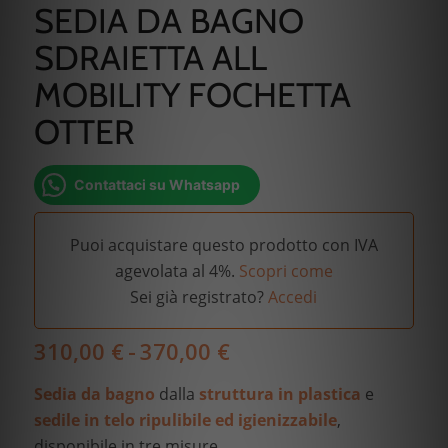
SEDIA DA BAGNO
SDRAIETTA ALL
MOBILITY FOCHETTA
OTTER
Contattaci su Whatsapp
Puoi acquistare questo prodotto con IVA
agevolata al 4%.
Scopri come
Sei già registrato?
Accedi
Fascia
310,00
€
-
370,00
€
di
Sedia da bagno
dalla
struttura in plastica
e
prezzo:
da
sedile in telo ripulibile ed igienizzabile
,
310,00 €
disponibile in tre misure