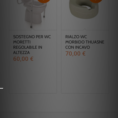
SOSTEGNO PER WC
RIALZO WC
MORETTI
MORBIDO THUASNE
REGOLABILE IN
CON INCAVO
70,00
€
ALTEZZA
60,00
€