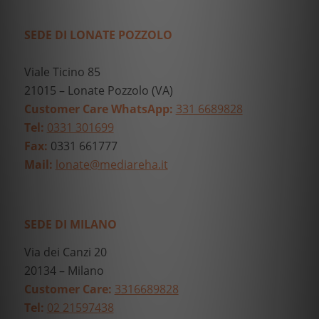
SEDE DI LONATE POZZOLO
Viale Ticino 85
21015 – Lonate Pozzolo (VA)
Customer Care WhatsApp:
331 6689828
Tel:
0331 301699
Fax:
0331 661777
Mail:
lonate@mediareha.it
SEDE DI MILANO
Via dei Canzi 20
20134 – Milano
Customer Care:
3316689828
Tel:
02 21597438