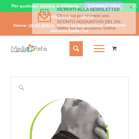
Per qualsiasi dubbio o richiesta
CHIAMACI ORA
Il mio account
Carrello
Chiama:
+39 331 6689828
- Scrivici:
info@mediareha.it
- SPEDIZIONE
GRATUITA SOPRA I 50€