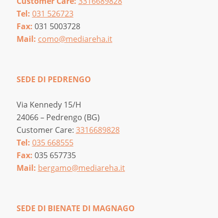
Customer Care:
3316689828
Tel:
031 526723
Fax:
031 5003728
Mail:
como@mediareha.it
SEDE DI PEDRENGO
Via Kennedy 15/H
24066 – Pedrengo (BG)
Customer Care:
3316689828
Tel:
035 668555
Fax:
035 657735
Mail:
bergamo@mediareha.it
SEDE DI BIENATE DI MAGNAGO