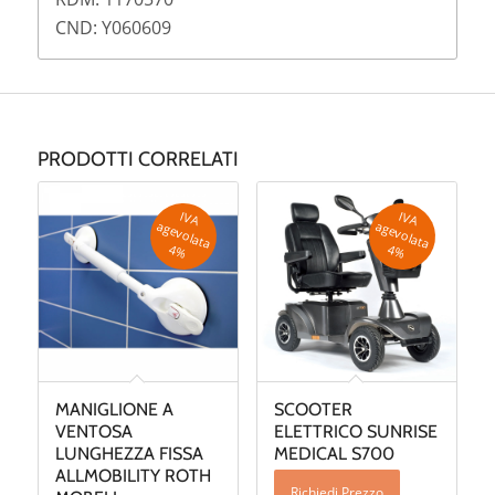
CND: Y060609
PRODOTTI CORRELATI
IV
A
g
e
v
o
la
ta
IV
A
g
e
v
o
la
ta
a
a
4
%
4
%
MANIGLIONE A
SCOOTER
VENTOSA
ELETTRICO SUNRISE
LUNGHEZZA FISSA
MEDICAL S700
ALLMOBILITY ROTH
Richiedi Prezzo