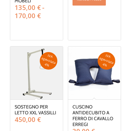
MOBELI
135,00
€
-
Fascia
170,00
€
di
prezzo:
da
135,00 €
a
170,00 €
IV
A
g
e
v
o
la
ta
IV
A
g
e
v
o
la
ta
a
a
4
%
4
%
SOSTEGNO PER
CUSCINO
LETTO XXL VASSILLI
ANTIDECUBITO A
450,00
€
FERRO DI CAVALLO
ERREGI