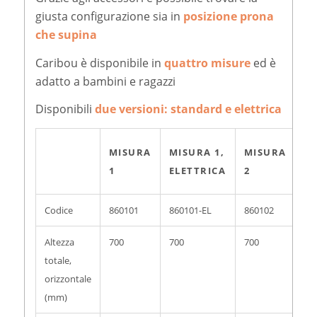
giusta configurazione sia in
posizione prona
che supina
Caribou è disponibile in
quattro misure
ed è
adatto a bambini e ragazzi
Disponibili
due versioni:
standard e elettrica
MISURA
MISURA 1,
MISURA
MI
1
ELETTRICA
2
EL
Codice
860101
860101-EL
860102
86
Altezza
700
700
700
70
totale,
orizzontale
(mm)