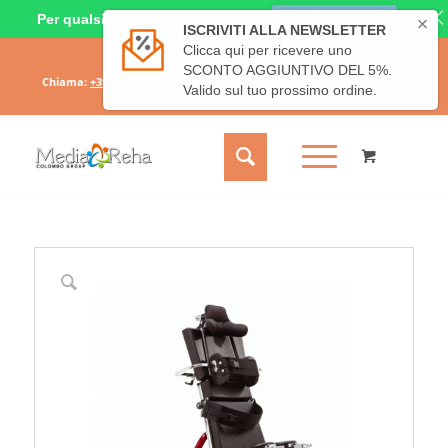
Per qualsiasi dubbio o richiesta
CHIAMACI ORA
Il mio account
Carrello
Chiama:
+39 331 6689828
- Scrivici:
info@mediareha.it
- SPEDIZIONE
GRATUITA SOPRA I 50€