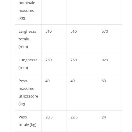
nominale
massimo
(kg)
Larghezza
510
510
570
57
totale
(mm)
Lunghezza
750
750
920
92
(mm)
Peso
40
40
60
60
massimo
utilizzatore
(kg)
Peso
20,5
22,5
24
25,
totale (kg)