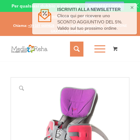
Per qualsiasi dubbio o richiesta
CHIAMACI ORA
Il mio account
Carrello
Chiama:
+39 331 6689828
- Scrivici:
info@mediareha.it
- SPEDIZIONE
GRATUITA SOPRA I 50€