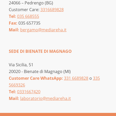
24066 – Pedrengo (BG)
Customer Care:
3316689828
Tel:
035 668555
Fax:
035 657735
Mail:
bergamo@mediareha.it
SEDE DI BIENATE DI MAGNAGO
Via Sicilia, 51
20020 - Bienate di Magnago (MI)
Customer Care WhatsApp:
331 6689828
o
335
5669326
Tel:
0331667420
Mail:
laboratorio@mediareha.it