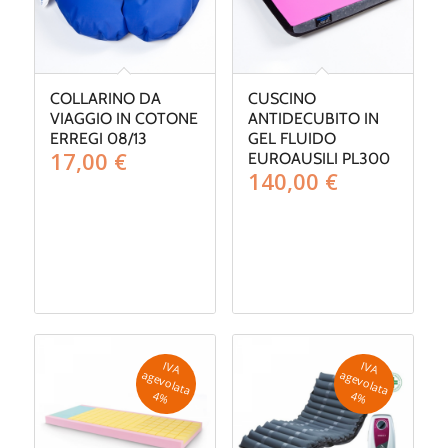
COLLARINO DA
CUSCINO
VIAGGIO IN COTONE
ANTIDECUBITO IN
ERREGI 08/13
GEL FLUIDO
17,00
€
EUROAUSILI PL300
140,00
€
IV
A
g
e
v
o
la
ta
IV
A
g
e
v
o
la
ta
a
a
4
%
4
%