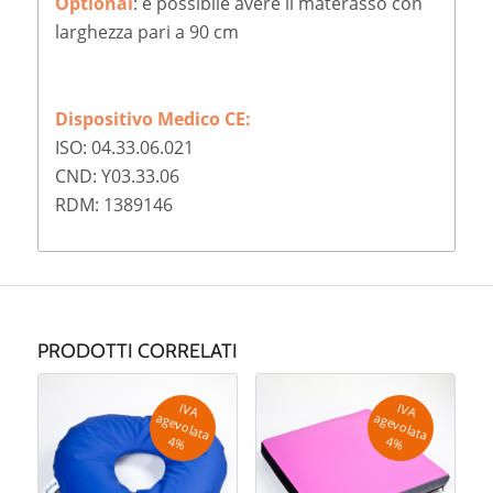
Optional
: è possibile avere il materasso con
larghezza pari a 90 cm
Dispositivo Medico CE:
ISO: 04.33.06.021
CND: Y03.33.06
RDM: 1389146
PRODOTTI CORRELATI
IV
A
g
e
v
o
la
ta
IV
A
g
e
v
o
la
ta
a
a
4
%
4
%