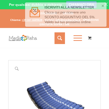
Per qualsiasi dubbio o richiesta
CHIAMACI ORA
Il mio account
Carrello
Chiama:
+39 331 6689828
- Scrivici:
info@mediareha.it
- SPEDIZIONE
GRATUITA SOPRA I 50€