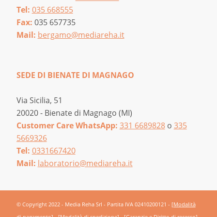
Tel:
035 668555
Fax:
035 657735
Mail:
bergamo@mediareha.it
SEDE DI BIENATE DI MAGNAGO
Via Sicilia, 51
20020 - Bienate di Magnago (MI)
Customer Care WhatsApp:
331 6689828
o
335
5669326
Tel:
0331667420
Mail:
laboratorio@mediareha.it
© Copyright 2022 - Media Reha Srl - Partita IVA 02410200121 -
[Modalità
di pagamento]
-
[Modalità di spedizione]
-
[Garanzie e Diritto di recesso]