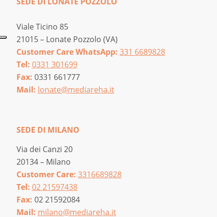
SEDE DI LONATE POZZOLO
Viale Ticino 85
21015 – Lonate Pozzolo (VA)
Customer Care WhatsApp:
331 6689828
Tel:
0331 301699
Fax:
0331 661777
Mail:
lonate@mediareha.it
SEDE DI MILANO
Via dei Canzi 20
20134 – Milano
Customer Care:
3316689828
Tel:
02 21597438
Fax:
02 21592084
Mail:
milano@mediareha.it