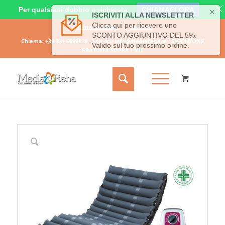
Per qualsiasi dubbio o richiesta
CHIAMACI ORA
Il mio account
Carrello
Chiama:
+39 331 6689828
- Scrivici:
info@mediareha.it
- SPEDIZIONE
GRATUITA SOPRA I 50€