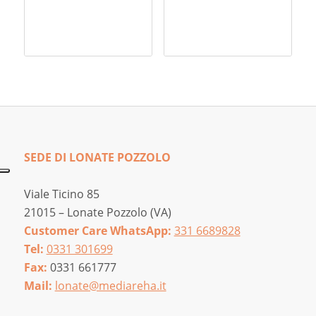
prezzo:
da
350,00 €
a
630,00 €
SEDE DI LONATE POZZOLO
Viale Ticino 85
21015 – Lonate Pozzolo (VA)
Customer Care WhatsApp:
331 6689828
Tel:
0331 301699
Fax:
0331 661777
Mail:
lonate@mediareha.it