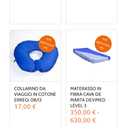
IV
A
g
e
v
o
la
ta
IV
A
g
e
v
o
la
ta
a
a
4
%
4
%
COLLARINO DA
MATERASSO IN
VIAGGIO IN COTONE
FIBRA CAVA DE
ERREGI 08/13
MARTA DEVIMED
17,00
€
LEVEL 3
350,00
€
-
Fascia
630,00
€
di