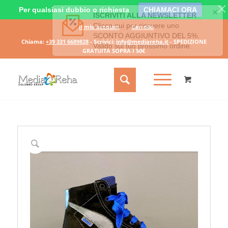
Per qualsiasi dubbio o richiesta
CHIAMACI ORA
Il mio account
Carrello
Chiama:
+39 331 6689828
- Scrivici:
info@mediareha.it
- SPEDIZIONE
GRATUITA SOPRA I 50€