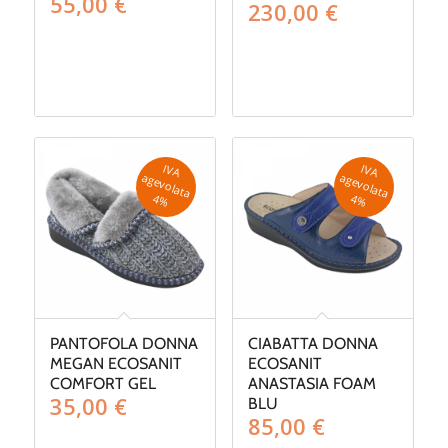
55,00
€
Fascia
230,00
€
di
prezzo:
da
200,00 €
a
230,00 €
IV
A
g
e
v
o
la
ta
IV
A
g
e
v
o
la
ta
a
a
4
%
4
%
PANTOFOLA DONNA
CIABATTA DONNA
MEGAN ECOSANIT
ECOSANIT
COMFORT GEL
ANASTASIA FOAM
35,00
€
BLU
85,00
€