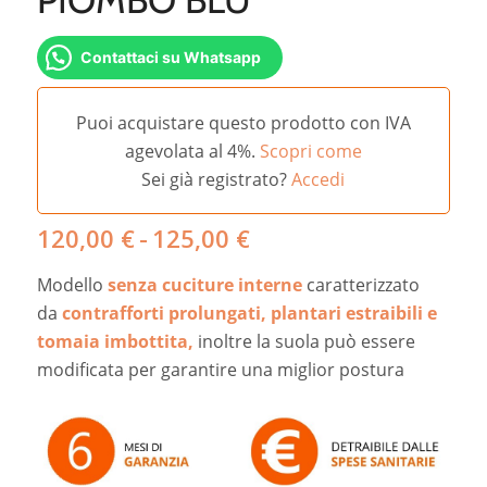
Contattaci su Whatsapp
Puoi acquistare questo prodotto con IVA
agevolata al 4%.
Scopri come
Sei già registrato?
Accedi
Fascia
120,00
€
-
125,00
€
di
Modello
senza cuciture interne
caratterizzato
prezzo:
da
da
contrafforti prolungati, plantari estraibili
e
120,00 €
tomaia imbottita,
inoltre la suola può essere
a
modificata per garantire una miglior postura
125,00 €