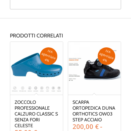
PRODOTTI CORRELATI
IV
A
g
e
v
o
la
ta
IV
A
g
e
v
o
la
ta
a
a
4
%
4
%
ZOCCOLO
SCARPA
PROFESSIONALE
ORTOPEDICA DUNA
CALZURO CLASSIC S
ORTHOTICS OW03
SENZA FORI
STEP ACCIAIO
200,00
€
-
CELESTE