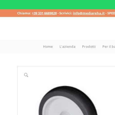
Chiama:
+39 331 6689828
- Scrivici:
info@mediareha.it
- SPE
Home
L’azienda
Prodotti
Per il 