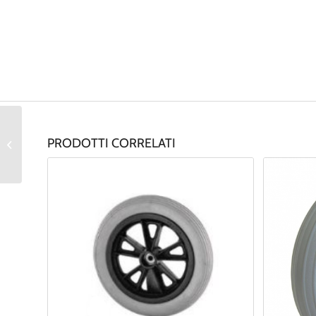
Ruota anteriore con
PRODOTTI CORRELATI
mozzo in Nylon
rinforzato 200X32 mm