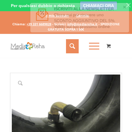
Per qualsiasi dubbio o richiesta
CHIAMACI ORA
Il mio account
Carrello
Chiama:
+39 331 6689828
- Scrivici:
info@mediareha.it
- SPEDIZIONE
GRATUITA SOPRA I 50€