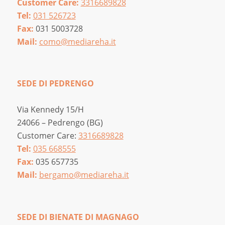
Customer Care:
3316689828
Tel:
031 526723
Fax:
031 5003728
Mail:
como@mediareha.it
SEDE DI PEDRENGO
Via Kennedy 15/H
24066 – Pedrengo (BG)
Customer Care:
3316689828
Tel:
035 668555
Fax:
035 657735
Mail:
bergamo@mediareha.it
SEDE DI BIENATE DI MAGNAGO