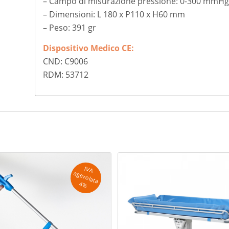
– Campo di misurazione pressione: 0-300 mmH
– Dimensioni: L 180 x P110 x H60 mm
– Peso: 391 gr
Dispositivo Medico CE:
CND: C9006
RDM: 53712
IV
A
g
e
v
o
la
ta
a
4
%