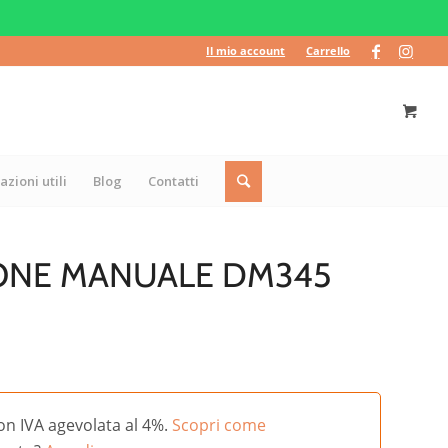
Il mio account
Carrello
azioni utili
Blog
Contatti
IONE MANUALE DM345
on IVA agevolata al 4%.
Scopri come