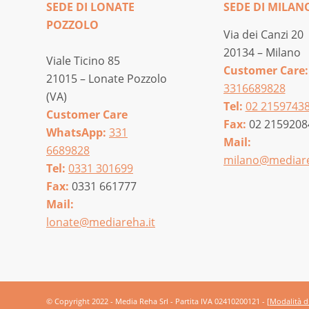
SEDE DI LONATE
SEDE DI MILAN
POZZOLO
Via dei Canzi 20
20134 – Milano
Viale Ticino 85
Customer Care:
21015 – Lonate Pozzolo
3316689828
(VA)
Tel:
02 2159743
Customer Care
Fax:
02 2159208
WhatsApp:
331
Mail:
6689828
milano@mediare
Tel:
0331 301699
Fax:
0331 661777
Mail:
lonate@mediareha.it
© Copyright 2022 - Media Reha Srl - Partita IVA 02410200121 -
[Modalità 