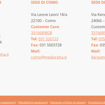
O
SEDE DI COMO
SEDE D
Via Leone Leoni 18/a
Via Ken
22100 – Como
24066 –
Customer Care:
Custome
3316689828
331668
8
Tel:
031 526723
Tel:
035
4
Fax:
031 5003728
Fax:
03
Mail:
Mail:
ha.it
como@mediareha.it
bergam
di pagamento]
-
[Modalità di spedizione]
-
[Garanzie e Diritto di recesso]
-
[Condizioni d