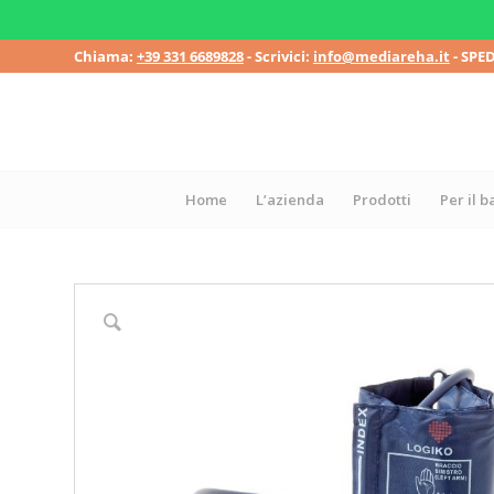
Chiama:
+39 331 6689828
- Scrivici:
info@mediareha.it
- SPE
Home
L’azienda
Prodotti
Per il 