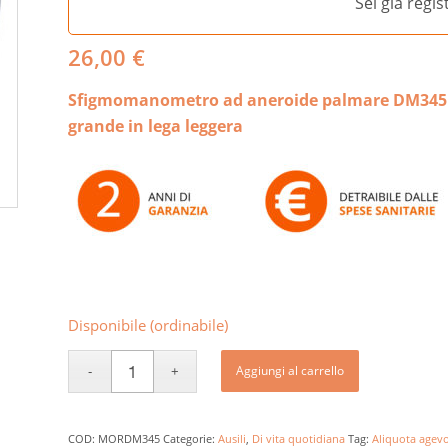
Sei già regi
26,00
€
Sfigmomanometro ad aneroide palmare DM345 M
grande in lega leggera
Disponibile (ordinabile)
Aggiungi al carrello
COD:
MORDM345
Categorie:
Ausili
,
Di vita quotidiana
Tag:
Aliquota agevo