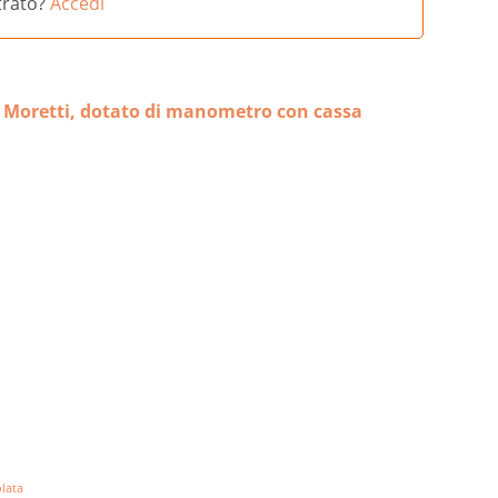
strato?
Accedi
oretti, dotato di manometro con cassa
lata