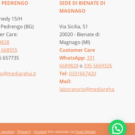
I PEDRENGO
SEDE DI BIENATE DI
MAGNAGO
nedy 15/H
 Pedrengo (BG)
Via Sicilia, 51
r Care:
20020 - Bienate di
9828
Magnago (MI)
 668555
Customer Care
5 657735
WhatsApp:
331
6689828
o
335 5669326
o@mediareha.it
Tel:
0331667420
Mail:
laboratorio@mediareha.it
i vendita]
-
[Privacy]
-
[Cookie]
Sito realizzato da
Frutti Digitali