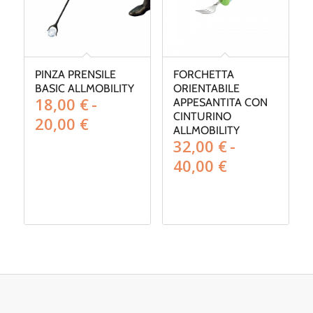
PINZA PRENSILE
FORCHETTA
BASIC ALLMOBILITY
ORIENTABILE
18,00
€
-
APPESANTITA CON
CINTURINO
Fascia
20,00
€
ALLMOBILITY
di
32,00
€
-
prezzo:
Fascia
40,00
€
da
di
18,00 €
prezzo:
a
da
20,00 €
32,00 €
a
40,00 €