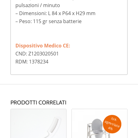
pulsazioni / minuto
– Dimensioni: L 84 x P64 x H29 mm
– Peso: 115 gr senza batterie
Dispositivo Medico CE:
CND: Z1203020501
RDM: 1378234
PRODOTTI CORRELATI
IV
A
g
e
v
o
la
ta
a
4
%