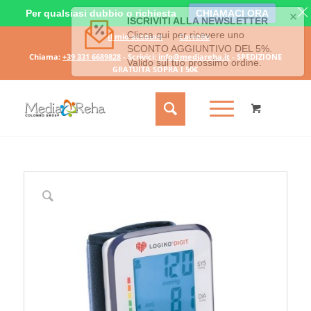
Per qualsiasi dubbio o richiesta
CHIAMACI ORA
Il mio account
Carrello
Chiama:
+39 331 6689828
- Scrivici:
info@mediareha.it
- SPEDIZIONE
GRATUITA SOPRA I 50€