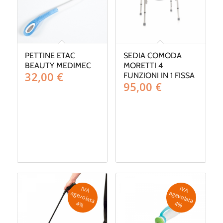
PETTINE ETAC
SEDIA COMODA
BEAUTY MEDIMEC
MORETTI 4
32,00
€
FUNZIONI IN 1 FISSA
95,00
€
IV
A
g
e
v
o
la
ta
IV
A
g
e
v
o
la
ta
a
a
4
%
4
%