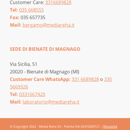
Customer Care:
3316689828
Tel:
035 668555
Fax:
035 657735
Mail:
bergamo@mediareha.it
SEDE DI BIENATE DI MAGNAGO
Via Sicilia, 51
20020 - Bienate di Magnago (MI)
Customer Care WhatsApp:
331 6689828
o
335
5669326
Tel:
0331667420
Mail:
laboratorio@mediareha.it
© Copyright 2022 - Media Reha Srl - Partita IVA 02410200121 -
[Modalità