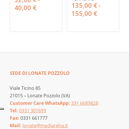
135,00
€
-
Fascia
40,00
€
Fascia
155,00
€
di
di
prezzo:
prezzo:
da
da
32,00 €
135,00 €
a
a
40,00 €
155,00 €
SEDE DI LONATE POZZOLO
Viale Ticino 85
21015 – Lonate Pozzolo (VA)
Customer Care WhatsApp:
331 6689828
Tel:
0331 301699
Fax:
0331 661777
Mail:
lonate@mediareha.it