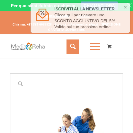
Per qualsiasi dubbio o richiesta
CHIAMACI ORA
Il mio account
Carrello
Chiama:
+39 331 6689828
- Scrivici:
info@mediareha.it
- SPEDIZIONE
GRATUITA SOPRA I 50€