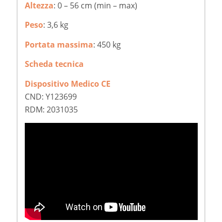
Altezza
: 0 – 56 cm (min – max)
Peso
: 3,6 kg
Portata massima
: 450 kg
Scheda tecnica
Dispositivo Medico CE
CND: Y123699
RDM: 2031035