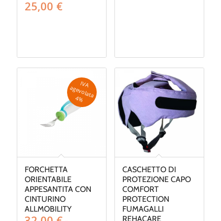
Fascia
25,00
€
di
prezzo:
da
13,00 €
a
25,00 €
IV
A
g
e
v
o
la
ta
a
4
%
FORCHETTA
CASCHETTO DI
ORIENTABILE
PROTEZIONE CAPO
APPESANTITA CON
COMFORT
CINTURINO
PROTECTION
ALLMOBILITY
FUMAGALLI
32,00
€
-
REHACARE