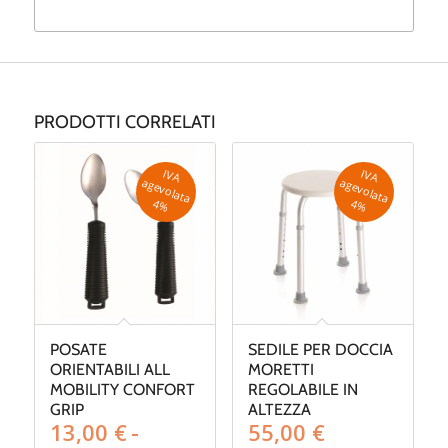
PRODOTTI CORRELATI
IV
A
g
e
v
o
la
ta
IV
A
g
e
v
o
la
ta
a
a
4
%
4
%
POSATE
SEDILE PER DOCCIA
ORIENTABILI ALL
MORETTI
MOBILITY CONFORT
REGOLABILE IN
GRIP
ALTEZZA
13,00
€
-
55,00
€