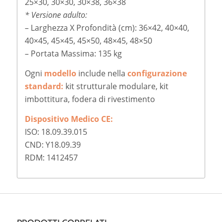
25×30, 30×30, 30×38, 36×38
* Versione adulto:
– Larghezza X Profondità (cm): 36×42, 40×40,
40×45, 45×45, 45×50, 48×45, 48×50
– Portata Massima: 135 kg
Ogni
modello
include nella
configurazione
standard:
kit strutturale modulare, kit
imbottitura, fodera di rivestimento
Dispositivo Medico CE:
ISO: 18.09.39.015
CND: Y18.09.39
RDM: 1412457