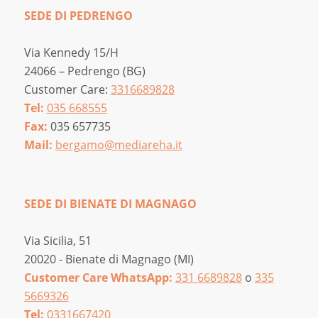
SEDE DI PEDRENGO
Via Kennedy 15/H
24066 – Pedrengo (BG)
Customer Care:
3316689828
Tel:
035 668555
Fax:
035 657735
Mail:
bergamo@mediareha.it
SEDE DI BIENATE DI MAGNAGO
Via Sicilia, 51
20020 - Bienate di Magnago (MI)
Customer Care WhatsApp:
331 6689828
o
335
5669326
Tel:
0331667420