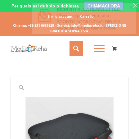
Per qualsiasi dubbio o richiesta
CHIAMACI ORA
Il mio account
Carrello
Chiama:
+39 331 6689828
- Scrivici:
info@mediareha.it
- SPEDIZIONE
GRATUITA SOPRA I 50€