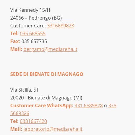
Via Kennedy 15/H
24066 – Pedrengo (BG)
Customer Care:
3316689828
Tel:
035 668555
Fax:
035 657735
Mail:
bergamo@mediareha.it
SEDE DI BIENATE DI MAGNAGO
Via Sicilia, 51
20020 - Bienate di Magnago (MI)
Customer Care WhatsApp:
331 6689828
o
335
5669326
Tel:
0331667420
Mail:
laboratorio@mediareha.it