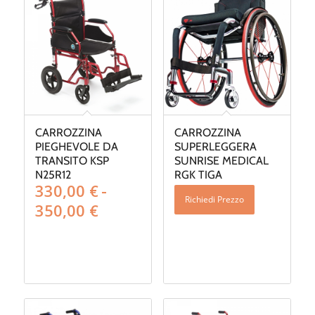
CARROZZINA
CARROZZINA
PIEGHEVOLE DA
SUPERLEGGERA
TRANSITO KSP
SUNRISE MEDICAL
N25R12
RGK TIGA
330,00
€
-
Richiedi Prezzo
Fascia
350,00
€
di
prezzo:
da
330,00 €
a
350,00 €