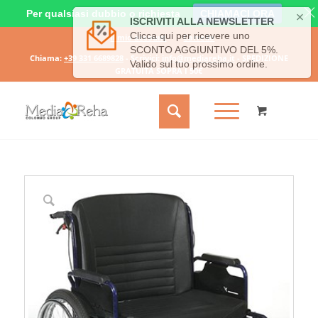
Per qualsiasi dubbio o richiesta
CHIAMACI ORA
Il mio account
Carrello
Chiama:
+39 331 6689828
- Scrivici:
info@mediareha.it
- SPEDIZIONE
GRATUITA SOPRA I 50€