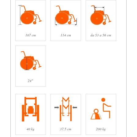
107 cm
114 cm
da 53 a 56 cm
24″
40 kg
37,5 cm
200 kg