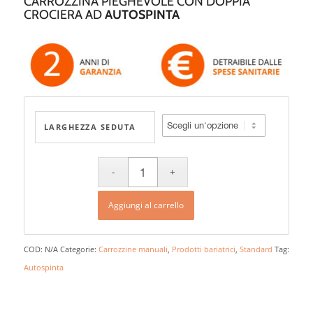
CARROZZINA PIEGHEVOLE CON DOPPIA
CROCIERA AD
AUTOSPINTA
LARGHEZZA SEDUTA
Aggiungi al carrello
COD:
N/A
Categorie:
Carrozzine manuali
,
Prodotti bariatrici
,
Standard
Tag:
Autospinta