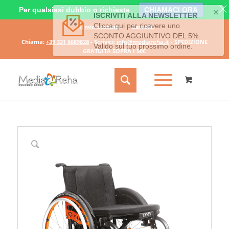
Per qualsiasi dubbio o richiesta
CHIAMACI ORA
Il mio account
Carrello
Chiama:
+39 331 6689828
- Scrivici:
info@mediareha.it
- SPEDIZIONE
GRATUITA SOPRA I 50€