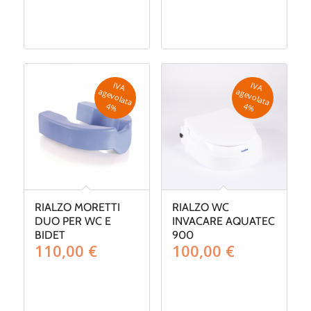
IV
A
g
e
v
o
la
ta
IV
A
g
e
v
o
la
ta
a
a
4
%
4
%
RIALZO MORETTI
RIALZO WC
DUO PER WC E
INVACARE AQUATEC
BIDET
900
110,00
€
100,00
€