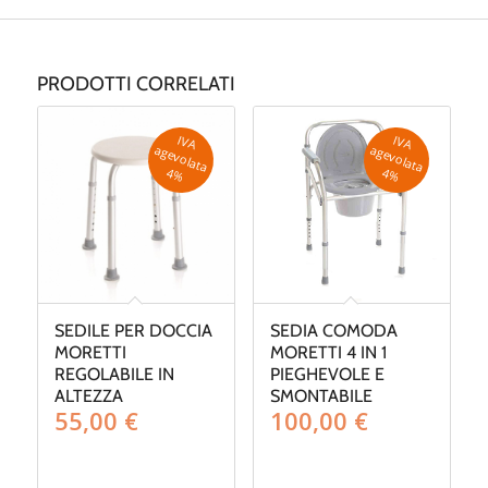
PRODOTTI CORRELATI
IV
A
g
e
v
o
la
ta
IV
A
g
e
v
o
la
ta
a
a
4
%
4
%
SEDILE PER DOCCIA
SEDIA COMODA
MORETTI
MORETTI 4 IN 1
REGOLABILE IN
PIEGHEVOLE E
ALTEZZA
SMONTABILE
55,00
€
100,00
€