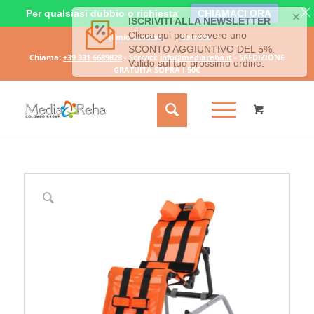
Per qualsiasi dubbio o richiesta
CHIAMACI ORA
Il mio account
Carrello
Chiama:
+39 331 6689828
- Scrivici:
info@mediareha.it
- SPEDIZIONE
GRATUITA SOPRA I 50€