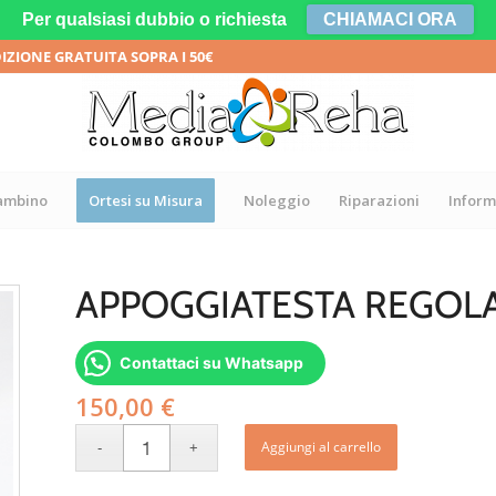
Per qualsiasi dubbio o richiesta
CHIAMACI ORA
DIZIONE GRATUITA SOPRA I 50€
bambino
Ortesi su Misura
Noleggio
Riparazioni
Inform
APPOGGIATESTA REGOLA
Contattaci su Whatsapp
150,00
€
Aggiungi al carrello