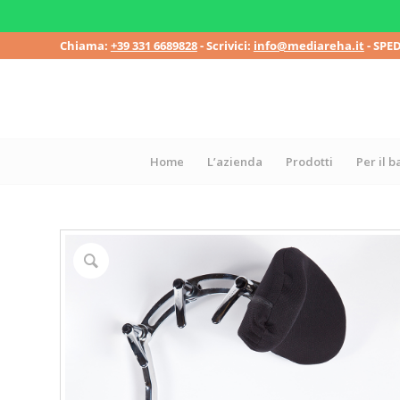
Chiama:
+39 331 6689828
- Scrivici:
info@mediareha.it
- SPE
Home
L’azienda
Prodotti
Per il 