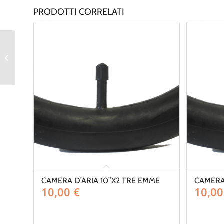
PRODOTTI CORRELATI
Carrozzina comoda da
doccia Kakadu Mobilex
4 ruote da 5 ” frenate e
p...
CAMERA D’ARIA 10”X2 TRE EMME
CAMERA 
10,00
€
10,0