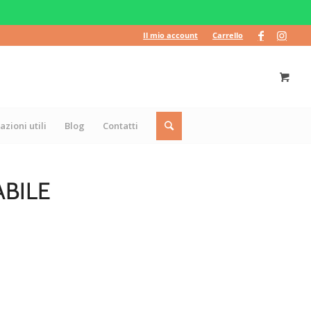
Il mio account
Carrello
azioni utili
Blog
Contatti
BILE