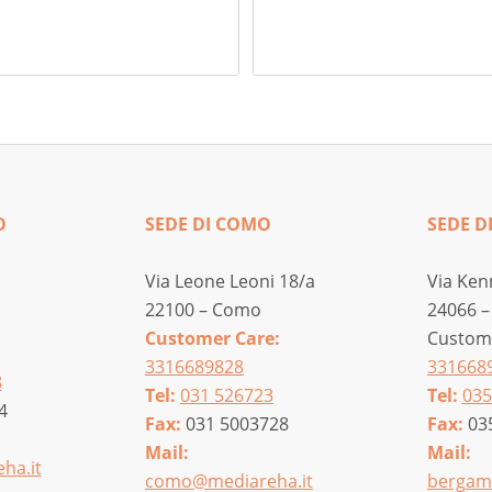
O
SEDE DI COMO
SEDE D
Via Leone Leoni 18/a
Via Ken
22100 – Como
24066 –
Customer Care:
Custome
3316689828
331668
8
Tel:
031 526723
Tel:
035
4
Fax:
031 5003728
Fax:
03
Mail:
Mail:
ha.it
como@mediareha.it
bergam