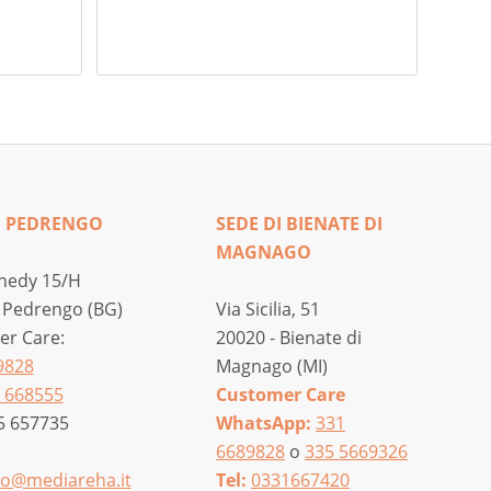
I PEDRENGO
SEDE DI BIENATE DI
MAGNAGO
nedy 15/H
 Pedrengo (BG)
Via Sicilia, 51
r Care:
20020 - Bienate di
9828
Magnago (MI)
 668555
Customer Care
5 657735
WhatsApp:
331
6689828
o
335 5669326
o@mediareha.it
Tel:
0331667420