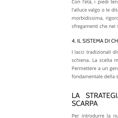
Con l’età, i piedi t
l’alluce valgo o le d
morbidissima, rigo
sfregamenti che nei s
4. IL SISTEMA DI 
I lacci tradizionali 
schiena. La scelta mi
Permettere a un genit
fondamentale della s
LA STRATEG
SCARPA
Per introdurre la n