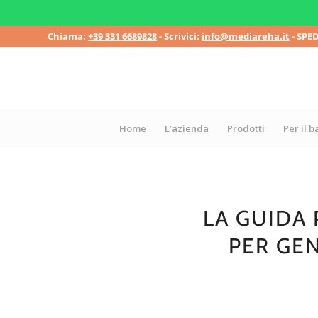
Chiama:
+39 331 6689828
- Scrivici:
info@mediareha.it
- SPE
Home
L’azienda
Prodotti
Per il 
LA GUIDA 
PER GEN