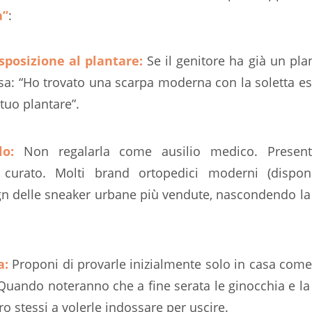
a”
:
sposizione al plantare:
Se il genitore ha già un pla
sa:
“Ho trovato una scarpa moderna con la soletta est
 tuo plantare”
.
lo:
Non regalarla come ausilio medico. Presen
 curato. Molti brand ortopedici moderni (dispon
ign delle sneaker urbane più vendute, nascondendo la 
a:
Proponi di provarle inizialmente solo in casa come 
Quando noteranno che a fine serata le ginocchia e l
o stessi a volerle indossare per uscire.