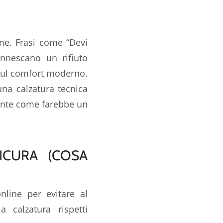
ione. Frasi come
“Devi
innescano un rifiuto
sul
comfort moderno
.
na calzatura tecnica
ente come farebbe un
ICURA (COSA
nline per evitare al
 calzatura rispetti