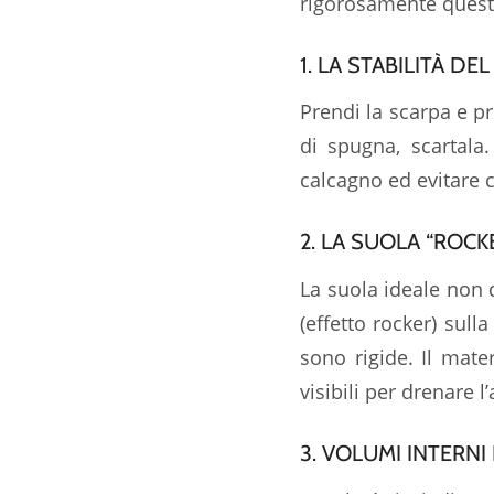
rigorosamente quest
1. LA STABILITÀ D
Prendi la scarpa e pr
di spugna, scartala.
calcagno ed evitare c
2. LA SUOLA “ROCK
La suola ideale non
(effetto
rocker
) sull
sono rigide. Il mat
visibili per drenare 
3. VOLUMI INTERNI