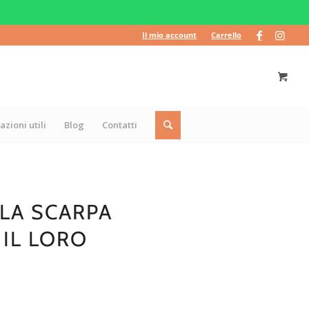
Il mio account
Carrello
azioni utili
Blog
Contatti
 LA SCARPA
 IL LORO