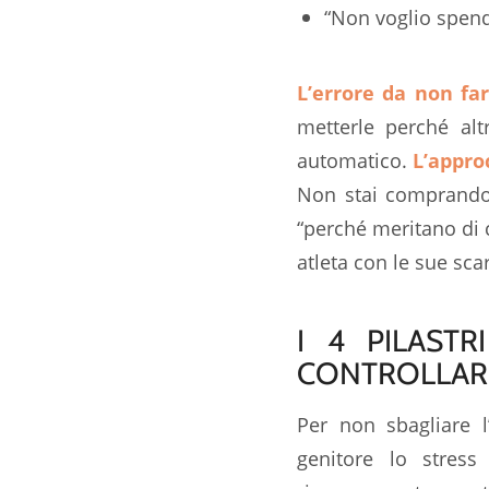
“Non voglio spende
L’errore da non far
metterle perché alt
automatico.
L’appro
Non stai comprando 
“perché meritano di
atleta con le sue sca
I 4 PILASTR
CONTROLLAR
Per non sbagliare l
genitore lo stress