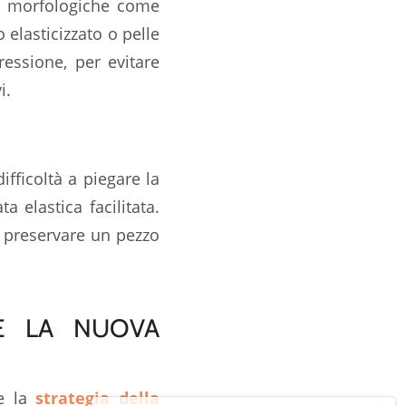
oni morfologiche come
 elasticizzato o pelle
ressione, per evitare
i.
ifficoltà a piegare la
a elastica facilitata.
ca preservare un pezzo
RE LA NUOVA
re la
strategia della