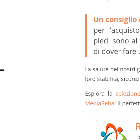
Un consiglio d
per l’acquist
piedi sono al
di dover fare 
La salute dei nostri 
loro stabilità, sicure
Esplora la
selezion
MediaReha
: il perfe
R
L’