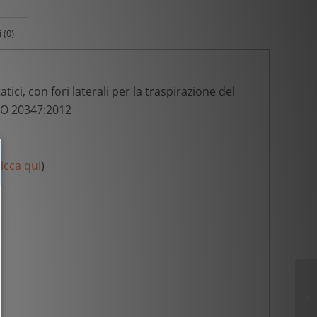
 (0)
tici, con fori laterali per la traspirazione del
ISO 20347:2012
licca qui
)