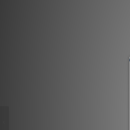
Zoccolo Professionale
Calzuro senza fori con
cinturino Viola