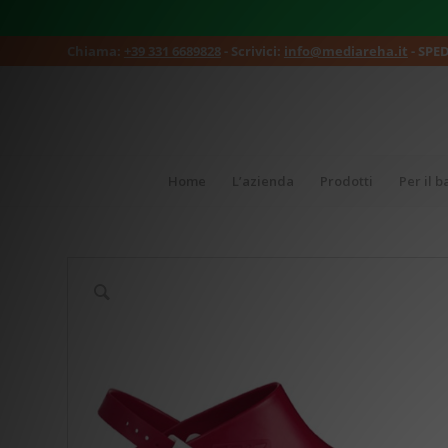
Chiama:
+39 331 6689828
- Scrivici:
info@mediareha.it
- SPE
Home
L’azienda
Prodotti
Per il 