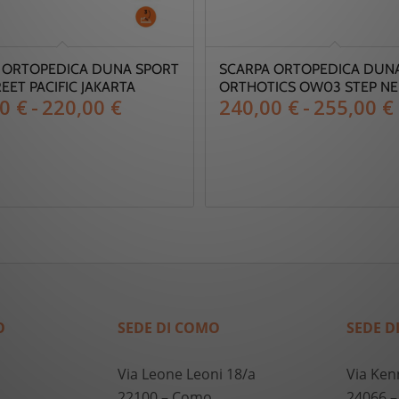
 ORTOPEDICA DUNA SPORT
SCARPA ORTOPEDICA DUN
REET PACIFIC JAKARTA
ORTHOTICS OW03 STEP N
Fascia
00
€
-
220,00
€
240,00
€
-
255,00
€
di
prezzo:
da
190,00 €
a
220,00 €
O
SEDE DI COMO
SEDE D
Via Leone Leoni 18/a
Via Ken
22100 – Como
24066 –