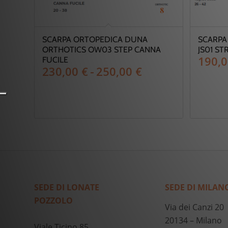
SCARPA ORTOPEDICA DUNA
SCARPA
ORTHOTICS OW03 STEP CANNA
JS01 ST
190,
FUCILE
Fascia
230,00
€
-
250,00
€
di
prezzo:
da
230,00 €
a
250,00 €
SEDE DI LONATE
SEDE DI MILAN
POZZOLO
Via dei Canzi 20
20134 – Milano
Viale Ticino 85