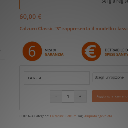
Sei già regi
60,00
€
Calzuro Classic “S” rappresenta il modello class
TAGLIA
Aggiungi al carrello
COD:
N/A
Categorie:
Calzature
,
Calzuro
Tag:
Aliquota agevolata