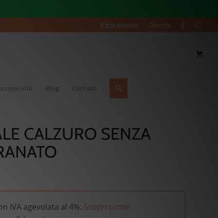
Il mio account
Carrello
azioni utili
Blog
Contatti
LE CALZURO SENZA
GRANATO
on IVA agevolata al 4%.
Scopri come