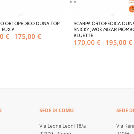
O ORTOPEDICO DUNA TOP
SCARPA ORTOPEDICA DUN
 FUXIA
SNICKY JW03 MIZAR PIOMB
Fascia
00
€
-
175,00
€
BLUETTE
170,00
€
-
195,00
€
di
prezzo:
da
150,00 €
a
175,00 €
O
SEDE DI COMO
SEDE D
Via Leone Leoni 18/a
Via Ken
22100 – Como
24066 –