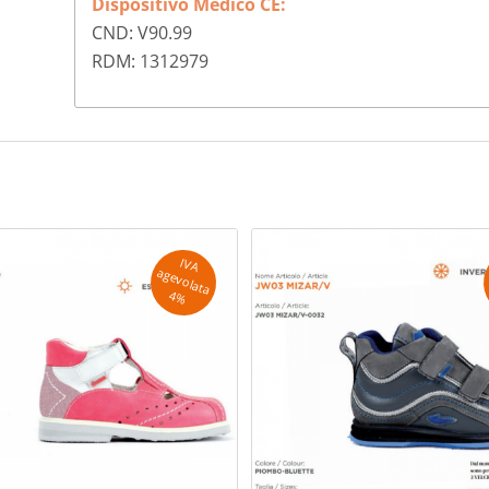
Dispositivo Medico CE:
CND: V90.99
RDM: 1312979
IV
A
g
e
v
o
la
ta
a
4
%