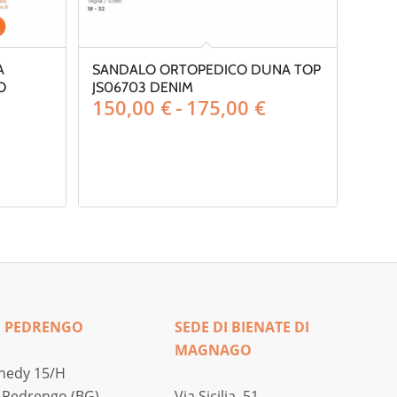
A
SANDALO ORTOPEDICO DUNA TOP
O
JS06703 DENIM
Fascia
150,00
€
-
175,00
€
Fascia
di
di
prezzo:
prezzo:
da
da
150,00 €
170,00 €
a
a
175,00 €
195,00 €
I PEDRENGO
SEDE DI BIENATE DI
MAGNAGO
nedy 15/H
 Pedrengo (BG)
Via Sicilia, 51