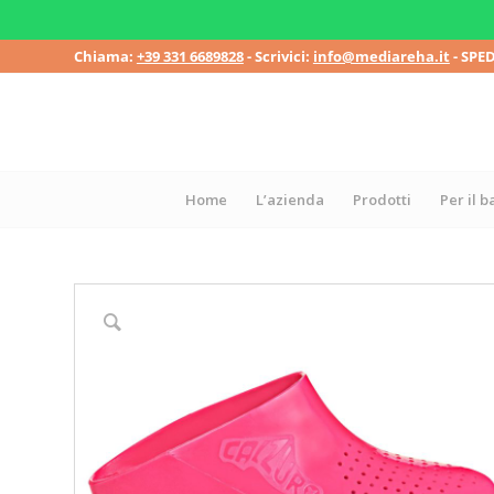
Chiama:
+39 331 6689828
- Scrivici:
info@mediareha.it
- SPE
Home
L’azienda
Prodotti
Per il 