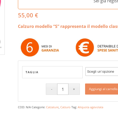
Sei già regi
55,00
€
Calzuro modello “S” rappresenta il modello clas
TAGLIA
Aggiungi al carrello
COD:
N/A
Categorie:
Calzature
,
Calzuro
Tag:
Aliquota agevolata