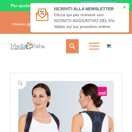
Per qualsiasi dubbio o richiesta
CHIAMACI ORA
Il mio account
Carrello
Chiama:
+39 331 6689828
- Scrivici:
info@mediareha.it
- SPEDIZIONE
GRATUITA SOPRA I 50€