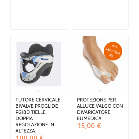
IV
A
g
e
v
o
la
ta
a
4
%
TUTORE CERVICALE
PROTEZIONE PER
BIVALVE PROGLIDE
ALLUCE VALGO CON
PG180 TIELLE
DIVARICATORE
DOPPIA
EUMEDICA
15,00
€
REGOLAZIONE IN
ALTEZZA
100,00
€