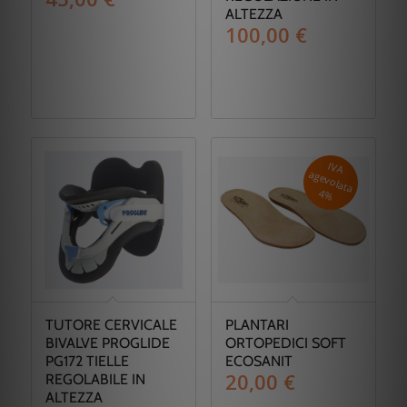
ALTEZZA
100,00
€
IV
A
g
e
v
o
la
ta
a
4
%
TUTORE CERVICALE
PLANTARI
BIVALVE PROGLIDE
ORTOPEDICI SOFT
PG172 TIELLE
ECOSANIT
20,00
€
REGOLABILE IN
ALTEZZA