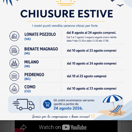
I
36-41 / 27-31 cm
II
39-44 / 31-34 cm
III
42-47 / 34-40 cm
Dispositivo Medico CE:
CND: Y061206
RDM: 2164952