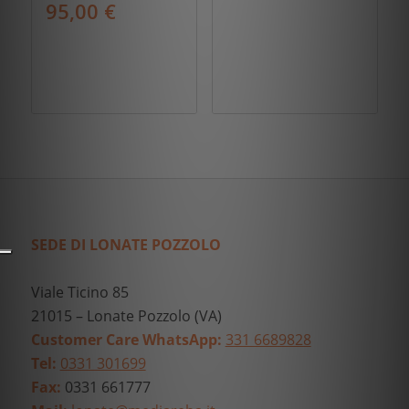
95,00
€
SEDE DI LONATE POZZOLO
Viale Ticino 85
21015 – Lonate Pozzolo (VA)
Customer Care WhatsApp:
331 6689828
Tel:
0331 301699
Fax:
0331 661777