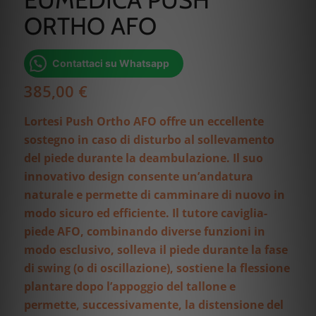
ORTHO AFO
Contattaci su Whatsapp
385,00
€
Lortesi Push Ortho AFO offre un eccellente
sostegno in caso di disturbo al sollevamento
del piede durante la deambulazione. Il suo
innovativo design consente un’andatura
naturale e permette di camminare di nuovo in
modo sicuro ed efficiente. Il tutore caviglia-
piede AFO, combinando diverse funzioni in
modo esclusivo, solleva il piede durante la fase
di swing (o di oscillazione), sostiene la flessione
plantare dopo l’appoggio del tallone e
permette, successivamente, la distensione del