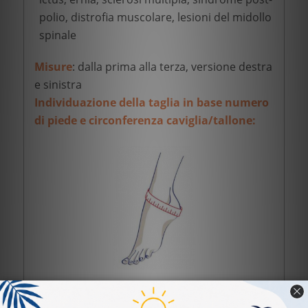
polio, distrofia muscolare, lesioni del midollo
spinale
Misure
: dalla prima alla terza, versione destra
e sinistra
Individuazione della taglia in base numero
di piede e circonferenza caviglia/tallone:
TAGLIA
N° PIEDE / Ø