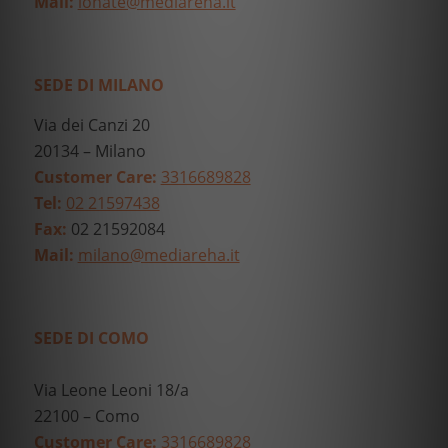
Mail:
lonate@mediareha.it
SEDE DI MILANO
Via dei Canzi 20
20134 – Milano
Customer Care:
3316689828
Tel:
02 21597438
Fax:
02 21592084
Mail:
milano@mediareha.it
SEDE DI COMO
Via Leone Leoni 18/a
22100 – Como
Customer Care:
3316689828