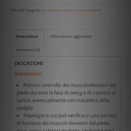
COD:
N/A
Categorie:
Arto inferiore
,
Ortesi e tutori preformati
Descrizione
Informazioni aggiuntive
Recensioni (0)
DESCRIZIONE
Indicazioni:
Ridotto controllo dei muscoli elevatori del
piede durante la fase di swing e di risposta al
carico, eventualmente con instabilità della
caviglia
Patologie in cui può verificarsi una perdita
di funzione dei muscoli elevatori del piede:
ictus, ernia, sclerosi multipla, sindrome post-