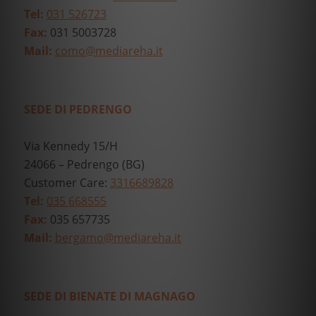
Tel:
031 526723
Fax:
031 5003728
Mail:
como@mediareha.it
SEDE DI PEDRENGO
Via Kennedy 15/H
24066 – Pedrengo (BG)
Customer Care:
3316689828
Tel:
035 668555
Fax:
035 657735
Mail:
bergamo@mediareha.it
SEDE DI BIENATE DI MAGNAGO