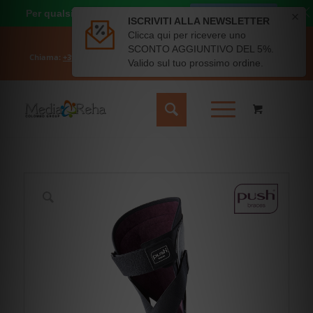
Per qualsiasi dubbio o richiesta
CHIAMACI ORA
Il mio account
Carrello
Chiama:
+39 331 6689828
- Scrivici:
info@mediareha.it
- SPEDIZIONE
GRATUITA SOPRA I 50€