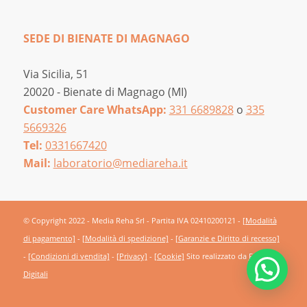
SEDE DI BIENATE DI MAGNAGO
Via Sicilia, 51
20020 - Bienate di Magnago (MI)
Customer Care WhatsApp:
331 6689828
o
335
5669326
Tel:
0331667420
Mail:
laboratorio@mediareha.it
© Copyright 2022 - Media Reha Srl - Partita IVA 02410200121 -
[Modalità
di pagamento]
-
[Modalità di spedizione]
-
[Garanzie e Diritto di recesso]
-
[Condizioni di vendita]
-
[Privacy]
-
[Cookie]
Sito realizzato da
Frutti
Digitali