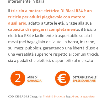
interamente in Italia
Il
triciclo a motore elettrico Di Blasi R34 è un
triciclo per adulti pieghevole con motore
ausiliario
, adatto a tutte le età. Grazie alla sua
c
apacità di ripiegarsi completament
e, il triciclo
elettrico R34 è facilmente trasportabile su altri
mezzi (nel bagagliaio dell’auto, in barca, in treno,
sui mezzi pubblici), garantendo una libertà d’uso e
una versatilità superiore rispetto ai comuni tricicli,
sia a pedali che elettrici, disponibili sul mercato
COD:
DIBZ.R.34.1
Categoria:
Tricicli & Biciclette
Tag:
Aliquota agevolata