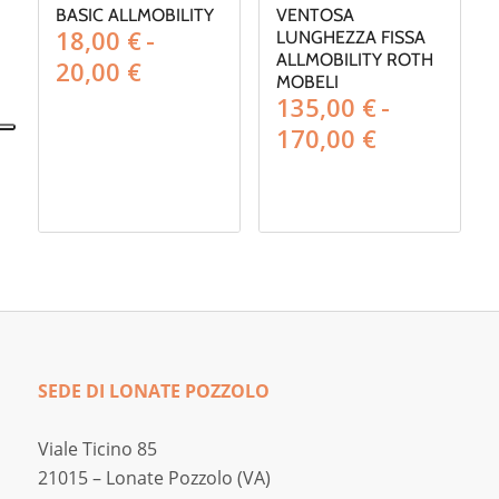
BASIC ALLMOBILITY
VENTOSA
18,00
€
-
LUNGHEZZA FISSA
ALLMOBILITY ROTH
Fascia
20,00
€
MOBELI
di
135,00
€
-
prezzo:
Fascia
170,00
€
da
di
18,00 €
prezzo:
a
da
20,00 €
135,00 €
a
170,00 €
SEDE DI LONATE POZZOLO
Viale Ticino 85
21015 – Lonate Pozzolo (VA)