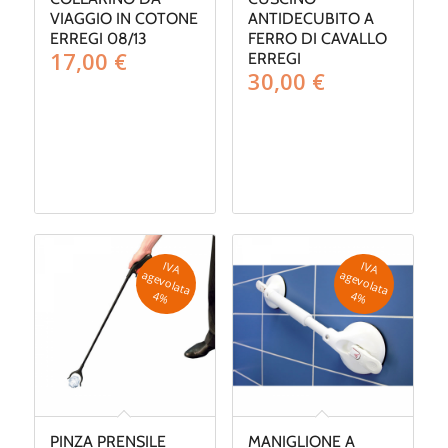
VIAGGIO IN COTONE
ANTIDECUBITO A
ERREGI 08/13
FERRO DI CAVALLO
17,00
€
ERREGI
30,00
€
IV
A
g
e
v
o
la
ta
IV
A
g
e
v
o
la
ta
a
a
4
%
4
%
PINZA PRENSILE
MANIGLIONE A