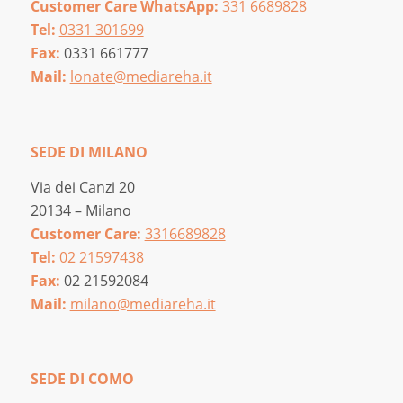
Customer Care WhatsApp:
331 6689828
Tel:
0331 301699
Fax:
0331 661777
Mail:
lonate@mediareha.it
SEDE DI MILANO
Via dei Canzi 20
20134 – Milano
Customer Care:
3316689828
Tel:
02 21597438
Fax:
02 21592084
Mail:
milano@mediareha.it
SEDE DI COMO