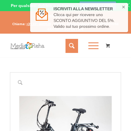
Per qualsiasi dubbio o richiesta
CHIAMACI ORA
Il mio account
Carrello
Chiama:
+39 331 6689828
- Scrivici:
info@mediareha.it
- SPEDIZIONE
GRATUITA SOPRA I 50€