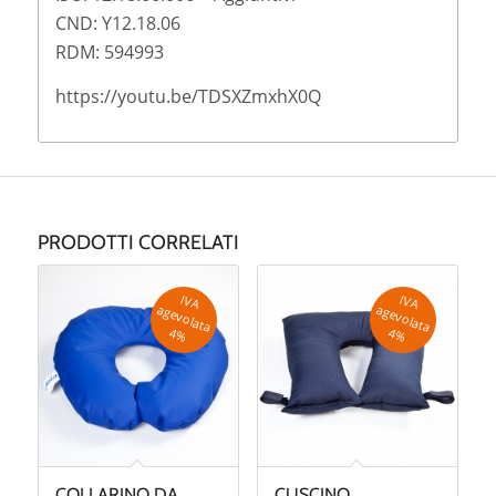
CND: Y12.18.06
RDM: 594993
https://youtu.be/TDSXZmxhX0Q
PRODOTTI CORRELATI
IV
A
g
e
v
o
la
ta
IV
A
g
e
v
o
la
ta
a
a
4
%
4
%
COLLARINO DA
CUSCINO