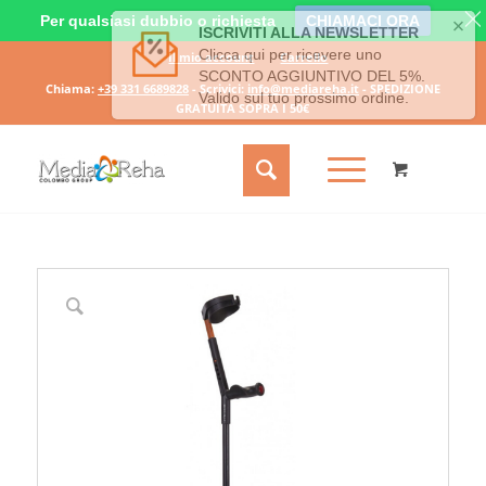
Per qualsiasi dubbio o richiesta
CHIAMACI ORA
Il mio account
Carrello
Chiama:
+39 331 6689828
- Scrivici:
info@mediareha.it
- SPEDIZIONE
GRATUITA SOPRA I 50€