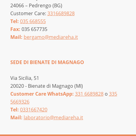
24066 – Pedrengo (BG)
Customer Care:
3316689828
Tel:
035 668555
Fax:
035 657735
Mail:
bergamo@mediareha.it
SEDE DI BIENATE DI MAGNAGO
Via Sicilia, 51
20020 - Bienate di Magnago (MI)
Customer Care WhatsApp:
331 6689828
o
335
5669326
Tel:
0331667420
Mail:
laboratorio@mediareha.it