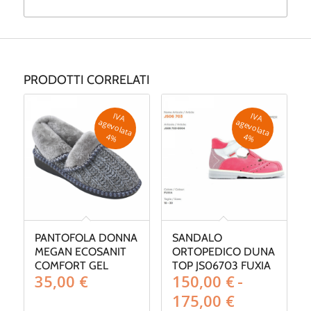
PRODOTTI CORRELATI
IV
A
g
e
v
o
la
ta
IV
A
g
e
v
o
la
ta
a
a
4
%
4
%
PANTOFOLA DONNA
SANDALO
MEGAN ECOSANIT
ORTOPEDICO DUNA
COMFORT GEL
TOP JS06703 FUXIA
35,00
€
150,00
€
-
Fascia
175,00
€