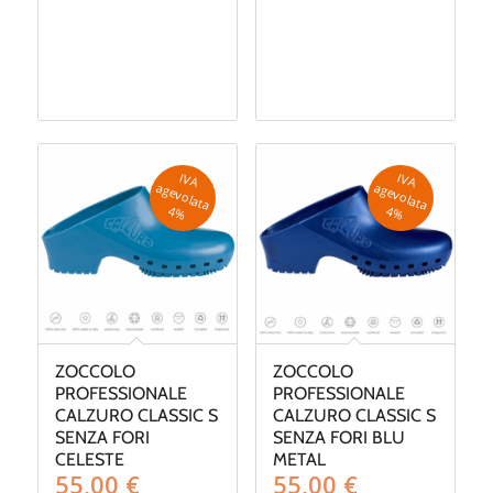
di
prezzo:
da
150,00 €
a
175,00 €
IV
A
g
e
v
o
la
ta
IV
A
g
e
v
o
la
ta
a
a
4
%
4
%
ZOCCOLO
ZOCCOLO
PROFESSIONALE
PROFESSIONALE
CALZURO CLASSIC S
CALZURO CLASSIC S
SENZA FORI
SENZA FORI BLU
CELESTE
METAL
55,00
€
55,00
€