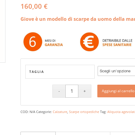
160,00
€
Giove è un modello di scarpe da uomo della 
TAGLIA
Aggiungi al carrello
COD:
N/A
Categorie:
Calzature
,
Scarpe ortopediche
Tag:
Aliquota agevolat