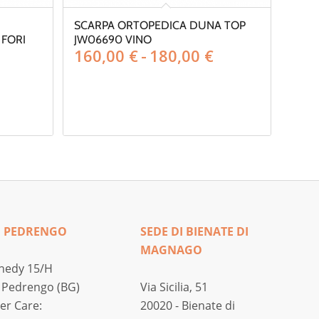
SCARPA ORTOPEDICA DUNA TOP
 FORI
JW06690 VINO
Fascia
160,00
€
-
180,00
€
di
prezzo:
da
160,00 €
a
180,00 €
I PEDRENGO
SEDE DI BIENATE DI
MAGNAGO
nedy 15/H
 Pedrengo (BG)
Via Sicilia, 51
r Care:
20020 - Bienate di