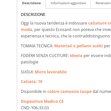
Descrizione
Informazioni aggiuntive
Recensioni
DESCRIZIONE
Oggi la nuova tendenza è indossare
calzature c
moda
, per questo Ecosanit non poteva che inve
esperienza e tecnica, che la contraddistinguono
TOMAIA TECNICA:
Materiali e pellami scelti
per 
FODERA
SENZA CUCITURE:
Ideata
per essere ind
patologie
SUOLA
:
Micro lavorabile
Calzata: 10
Disponibile in
colore camoscio taupe
dal numer
Dispositivo Medico CE
CND: Y06.33.03