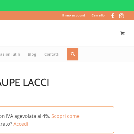
Il mio account
Carrello
azioni utili
Blog
Contatti
UPE LACCI
on IVA agevolata al 4%.
Scopri come
strato?
Accedi