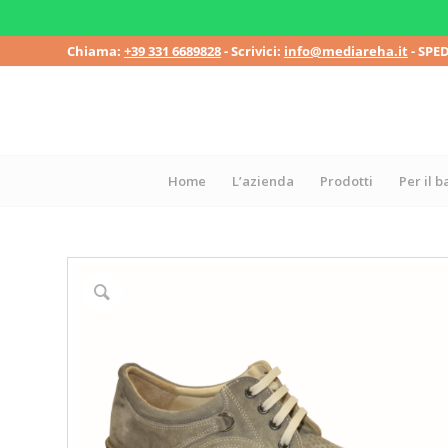
Chiama:
+39 331 6689828
- Scrivici:
info@mediareha.it
- SPE
Home
L’azienda
Prodotti
Per il 