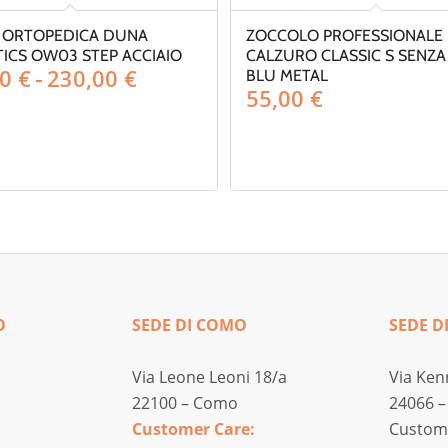
 ORTOPEDICA DUNA
ZOCCOLO PROFESSIONALE
ICS OW03 STEP ACCIAIO
CALZURO CLASSIC S SENZA
Fascia
00
€
-
230,00
€
BLU METAL
55,00
€
di
prezzo:
da
200,00 €
a
230,00 €
O
SEDE DI COMO
SEDE D
Via Leone Leoni 18/a
Via Ken
22100 – Como
24066 –
Customer Care:
Custome