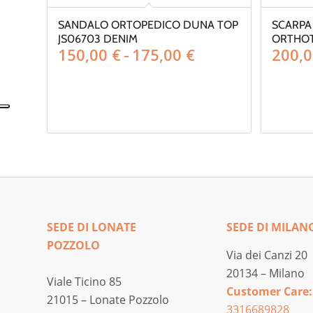
SANDALO ORTOPEDICO DUNA TOP
SCARPA
JS06703 DENIM
ORTHOT
Fascia
150,00
€
-
175,00
€
200,
di
prezzo:
da
150,00 €
a
175,00 €
SEDE DI LONATE
SEDE DI MILAN
POZZOLO
Via dei Canzi 20
20134 – Milano
Viale Ticino 85
Customer Care:
21015 – Lonate Pozzolo
3316689828