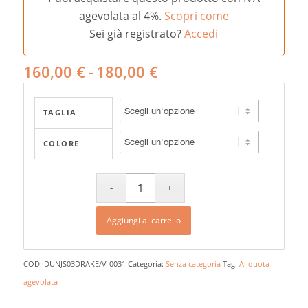
agevolata al 4%.
Scopri come
Sei già registrato?
Accedi
Fascia
160,00
€
-
180,00
€
di
prezzo:
TAGLIA
da
160,00 €
COLORE
a
180,00 €
Aggiungi al carrello
COD:
DUNJS03DRAKE/V-0031
Categoria:
Senza categoria
Tag:
Aliquota
agevolata