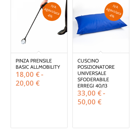
IV
A
g
e
v
o
la
ta
IV
A
g
e
v
o
la
ta
a
a
4
%
4
%
PINZA PRENSILE
CUSCINO
BASIC ALLMOBILITY
POSIZIONATORE
18,00
€
-
UNIVERSALE
SFODERABILE
Fascia
20,00
€
ERREGI 40/13
di
33,00
€
-
prezzo:
Fascia
50,00
€
da
di
18,00 €
prezzo:
a
da
20,00 €
33,00 €
a