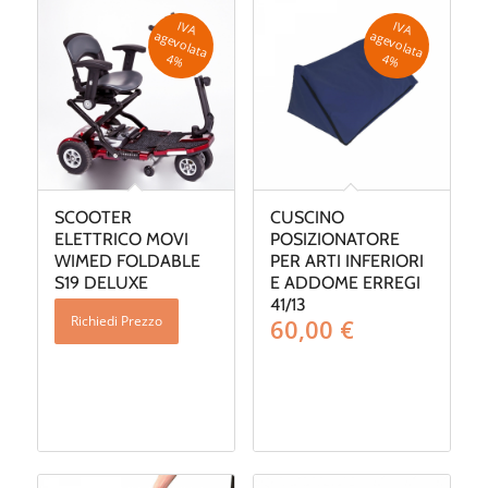
IV
A
g
e
v
o
la
ta
IV
A
g
e
v
o
la
ta
a
a
4
%
4
%
SCOOTER
CUSCINO
ELETTRICO MOVI
POSIZIONATORE
WIMED FOLDABLE
PER ARTI INFERIORI
S19 DELUXE
E ADDOME ERREGI
41/13
Richiedi Prezzo
60,00
€