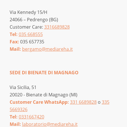
Via Kennedy 15/H
24066 – Pedrengo (BG)
Customer Care:
3316689828
Tel:
035 668555
Fax:
035 657735
Mail:
bergamo@mediareha.it
SEDE DI BIENATE DI MAGNAGO
Via Sicilia, 51
20020 - Bienate di Magnago (MI)
Customer Care WhatsApp:
331 6689828
o
335
5669326
Tel:
0331667420
Mail:
laboratorio@mediareha.it