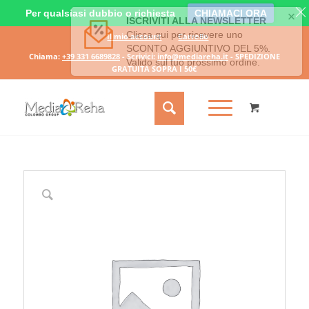
Per qualsiasi dubbio o richiesta
CHIAMACI ORA
Il mio account
Carrello
Chiama:
+39 331 6689828
- Scrivici:
info@mediareha.it
- SPEDIZIONE
GRATUITA SOPRA I 50€