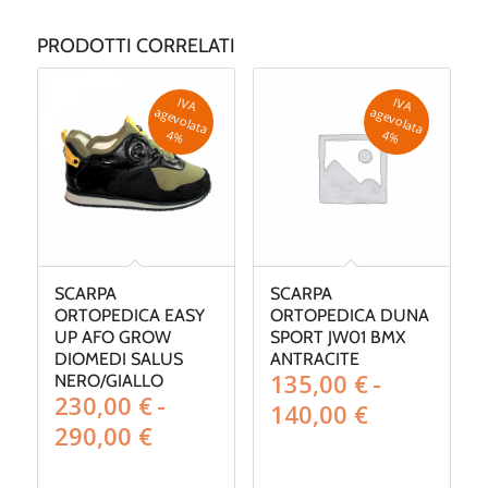
PRODOTTI CORRELATI
IV
A
g
e
v
o
la
ta
IV
A
g
e
v
o
la
ta
a
a
4
%
4
%
SCARPA
SCARPA
ORTOPEDICA EASY
ORTOPEDICA DUNA
UP AFO GROW
SPORT JW01 BMX
DIOMEDI SALUS
ANTRACITE
135,00
€
-
NERO/GIALLO
230,00
€
-
Fascia
140,00
€
Fascia
290,00
€
di
di
prezzo:
prezzo: