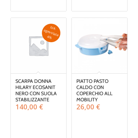
da
da
135,00 €
230,00 €
a
a
140,00 €
290,00 €
IV
A
g
e
v
o
la
ta
a
4
%
SCARPA DONNA
PIATTO PASTO
HILARY ECOSANIT
CALDO CON
NERO CON SUOLA
COPERCHIO ALL
STABILIZZANTE
MOBILITY
140,00
€
26,00
€