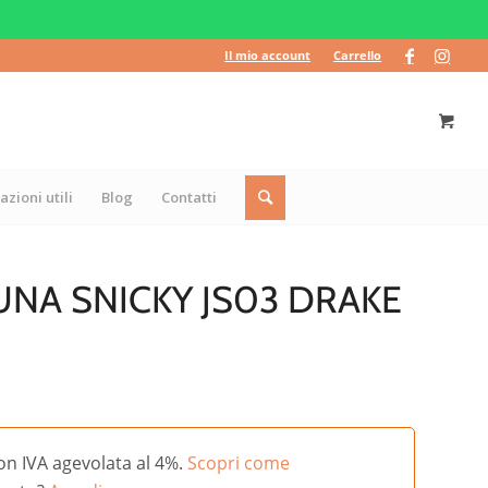
Il mio account
Carrello
azioni utili
Blog
Contatti
NA SNICKY JS03 DRAKE
on IVA agevolata al 4%.
Scopri come