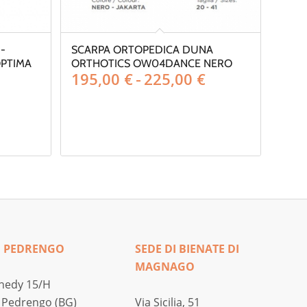
-
SCARPA ORTOPEDICA DUNA
OPTIMA
ORTHOTICS OW04DANCE NERO
Fascia
195,00
€
-
225,00
€
di
prezzo:
da
195,00 €
a
225,00 €
I PEDRENGO
SEDE DI BIENATE DI
MAGNAGO
nedy 15/H
 Pedrengo (BG)
Via Sicilia, 51