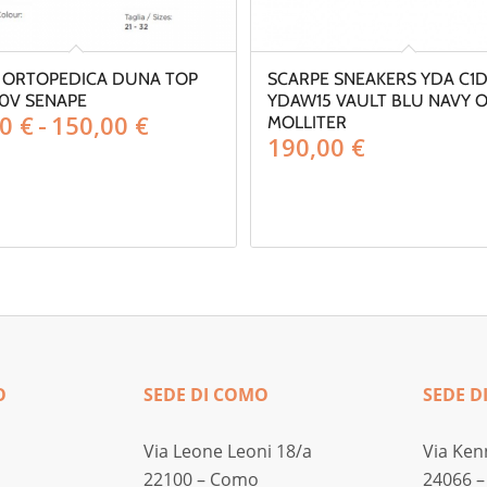
 ORTOPEDICA DUNA TOP
SCARPE SNEAKERS YDA C1D
0V SENAPE
YDAW15 VAULT BLU NAVY 
Fascia
00
€
-
150,00
€
MOLLITER
190,00
€
di
prezzo:
da
130,00 €
a
150,00 €
O
SEDE DI COMO
SEDE D
Via Leone Leoni 18/a
Via Ken
22100 – Como
24066 –