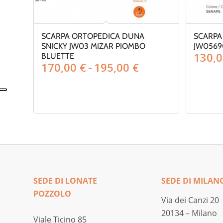
SCARPA ORTOPEDICA DUNA
SCARPA
SNICKY JW03 MIZAR PIOMBO
JW0569
130,
BLUETTE
Fascia
170,00
€
-
195,00
€
di
prezzo:
da
170,00 €
a
195,00 €
SEDE DI LONATE
SEDE DI MILAN
POZZOLO
Via dei Canzi 20
20134 – Milano
Viale Ticino 85