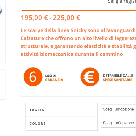
Sei già regi
Fascia
195,00
€
-
225,00
€
di
Le scarpe della linea Snicky sono all’avanguardi
prezzo:
da
Calzature che offrono un alto livello di leggere
195,00 €
strutturale, e garantendo elasticità e stabilità
a
attività biomeccanica durante il cammino
225,00 €
TAGLIA
COLORE