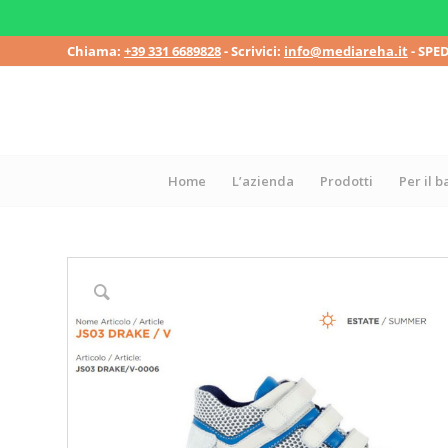
Chiama:
+39 331 6689828
- Scrivici:
info@mediareha.it
- SPE
Home
L’azienda
Prodotti
Per il 