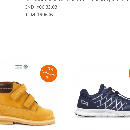
CND: Y06.33.03
RDM: 190606
IV
A
g
e
v
o
la
ta
a
4
%