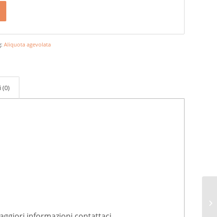
g:
Aliquota agevolata
 (0)
maggiori informazioni contattaci