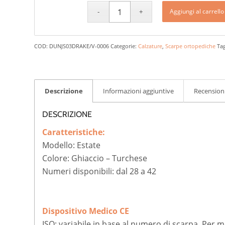
Aggiungi al carrello
COD:
DUNJS03DRAKE/V-0006
Categorie:
Calzature
,
Scarpe ortopediche
Ta
Descrizione
Informazioni aggiuntive
Recensioni
DESCRIZIONE
Caratteristiche:
Modello: Estate
Colore: Ghiaccio – Turchese
Numeri disponibili: dal 28 a 42
Dispositivo Medico CE
ISO: variabile in base al numero di scarpa. Per 